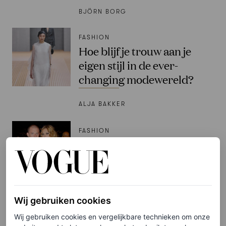
BJÖRN BORG
FASHION
Hoe blijf je trouw aan je
eigen stijl in de ever-
changing modewereld?
ALJA BAKKER
FASHION
God save McQueen: over
Alexander McQueen en de
toekomst van zijn
modehuis
Wij gebruiken cookies
ALJA BAKKER
Wij gebruiken cookies en vergelijkbare technieken om onze