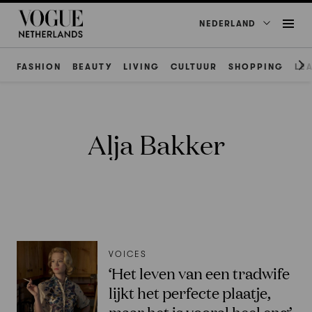
NEDERLAND
FASHION
BEAUTY
LIVING
CULTUUR
SHOPPING
LE
Alja Bakker
VOICES
‘Het leven van een tradwife
lijkt het perfecte plaatje,
maar het is vooral heel eng’