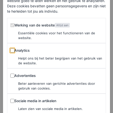
website goed te laten werken en het gebruik te analyseren.
Deze cookies bevatten geen persoonsgegevens en zijn niet
INTERIEUR
te herleiden tot jou als individu.
Heleen Hülsmann over
tranen om Dries Van Noten
Werking van de website
Werking van de website
Altijd aan
(‘want zó mooi’),
Amsterdam-Zuid en haar
Essentiële cookies voor het functioneren van de
website.
kunstcollectie
Analytics
Analytics
ALJA BAKKER
Helpt ons bij het beter begrijpen van het gebruik van
de website.
PARTNERSHIP
Vloeiend en sculpturaal:
Advertenties
Advertenties
sieraden die jouw summer
Beter aanleveren van gerichte advertenties door
holiday look die breezy vibe
gebruik van cookies.
geven
Sociale media in artikelen
Sociale media in artikelen
PANDORA
Laten zien van sociale media in artikelen.