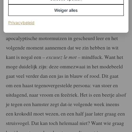
blauwe jas, maar een rode’, maar al met al zijn we toch
Weiger alles
gewoon, tja, wie we zijn.
(opent in een nieuw tabblad)
Privacybeleid
Het ene moment verwachten dat vrouwen ogen als
apocalyptische motormuizen in gescheurd leer en het
volgende moment aannemen dat we zin hebben in wit
kant is nogal een –
excusez le mot
– mindfuck. Want het
moge duidelijk zijn: deze ommezwaai in het modebeeld
gaat veel verder dan een jas in blauw of rood. Dit gaat
om een haast tegenovergestelde persona: van stoer en
uitdagend, naar vroom en feeëriek. Het is een beetje alsof
je tegen een hamster zegt dat-ie volgende week ineens
een krokodil moet wezen, en een half jaar later graag een
struisvogel. Dat kan toch helemaal niet? Want wie graag