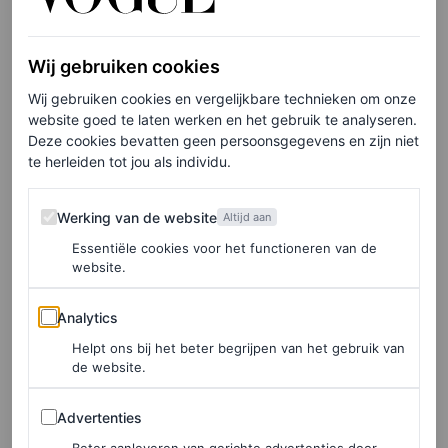
Stijlvolle moeder-
Wij gebruiken cookies
dochterduo’s
Wij gebruiken cookies en vergelijkbare technieken om onze
website goed te laten werken en het gebruik te analyseren.
Er is geen tekort aan sensationele moeder-dochtermode:
Deze cookies bevatten geen persoonsgegevens en zijn niet
Kris Jenner heeft de toon gezet voor alle Kardashian-
te herleiden tot jou als individu.
Jenners, terwijl Vanessa Paradis en Lily-Rose Depp
Werking van de website
Werking van de website
samen
front row
Chanel dragen en de pure belichaming
Altijd aan
Essentiële cookies voor het functioneren van de
zijn van Franse elegantie. Dan heb je ook nog Lila en
website.
Kate Moss (
die ook dol zijn op een moeder-dochter
Analytics
LBD-moment
): Lila refereert graag aan de meest
Analytics
iconische looks van haar moeder en ze blijven ook
Helpt ons bij het beter begrijpen van het gebruik van
de website.
esthetisch op elkaar afgestemd tijdens een avondje uit,
Advertenties
zonder hun eigen persoonlijke smaak uit het oog te
Advertenties
verliezen. Ze lopen zelfs over dezelfde catwalks.