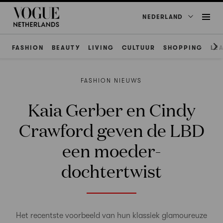
NEDERLAND
FASHION
BEAUTY
LIVING
CULTUUR
SHOPPING
LE
FASHION NIEUWS
Kaia Gerber en Cindy
Crawford geven de LBD
een moeder-
dochtertwist
Het recentste voorbeeld van hun klassiek glamoureuze