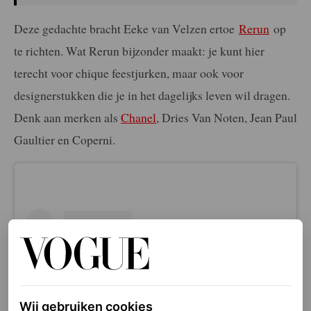
Deze gedachte bracht Eeke van Velzen ertoe
Rerun
op
te richten. Wat Rerun bijzonder maakt: je kunt hier
terecht voor chique feestjurken, maar ook voor
designerstukken die je in het dagelijks leven wil dragen.
Denk aan merken als
Chanel
, Dries Van Noten, Jean Paul
Gaultier en Coperni.
Wij gebruiken cookies