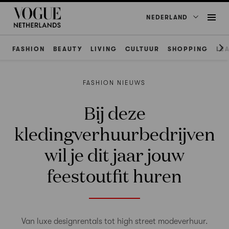
NEDERLAND
FASHION
BEAUTY
LIVING
CULTUUR
SHOPPING
LE
FASHION NIEUWS
Bij deze
kledingverhuurbedrijven
wil je dit jaar jouw
feestoutfit huren
Van luxe designrentals tot high street modeverhuur.