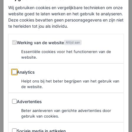
Wij gebruiken cookies en vergelijkbare technieken om onze
website goed te laten werken en het gebruik te analyseren.
Deze cookies bevatten geen persoonsgegevens en zijn niet
te herleiden tot jou als individu.
Dit bericht op Instagram bekijken
Werking van de website
Werking van de website
Altijd aan
Essentiële cookies voor het functioneren van de
website.
Analytics
Analytics
Helpt ons bij het beter begrijpen van het gebruik van
de website.
Advertenties
Advertenties
Beter aanleveren van gerichte advertenties door
Een bericht gedeeld door RERUN (@rerun.rent)
gebruik van cookies.
Sociale media in artikelen
Sociale media in artikelen