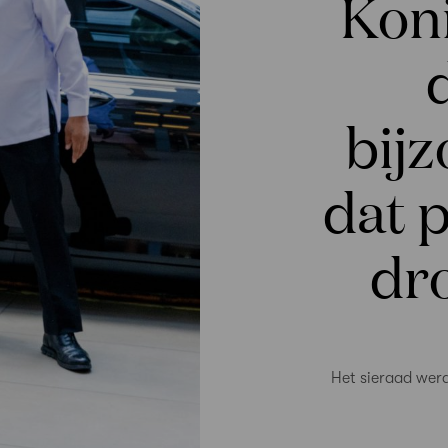
Kon
bijz
dat p
dro
Het sieraad werd