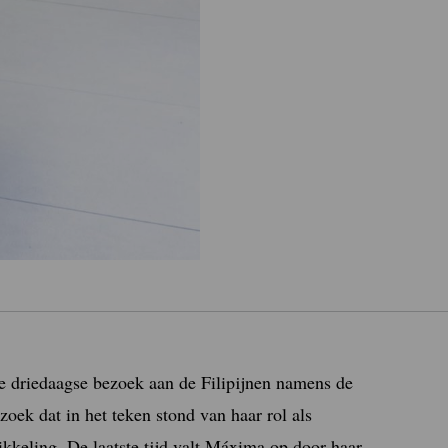
e driedaagse bezoek aan de Filipijnen namens de
oek dat in het teken stond van haar rol als
ikkeling. De laatste tijd valt Máxima op door haar