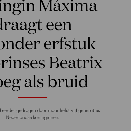
ingin Máxima
draagt een
onder erfstuk
rinses Beatrix
eg als bruid
 eerder gedragen door maar liefst vijf generaties
Nederlandse koninginnen.