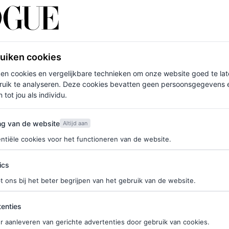
Beatrix
n Natan, bestaande uit een lichtroze rok en
ruiken cookies
r stijlvolle suède pumps van Gianvito Rossi. Haar
ken cookies en vergelijkbare technieken om onze website goed te la
ormele aard van het bezoek. Wat echter opviel, was
ruik te analyseren. Deze cookies bevatten geen persoonsgegevens en
es Beatrix en heeft een bijzondere geschiedenis. Het
 tot jou als individu.
met prins Claus in 1966.
van de website
ng van de website
Altijd aan
ntiële cookies voor het functioneren van de website.
f je hier in voor de Vogue-nieuwsbrief.
ics
die al eeuwenlang verbonden is aan het
t ons bij het beter begrijpen van het gebruik van de website.
et midden, die omgeven is door drie
ties
enties
te gedeelte liet Máxima echter weg. Het kostbare
r aanleveren van gerichte advertenties door gebruik van cookies.