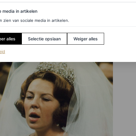
9 tot haar overlijden in 1877 koningin van
edia in artikelen
neraties Nederlandse koninginnen gedragen. Door
e media in artikelen
n ode aan haar schoonmoeder, maar verbindt ze ook
n zien van sociale media in artikelen.
er alles
Selectie opslaan
Weiger alles
(opent in een nieuw tabblad)
eid