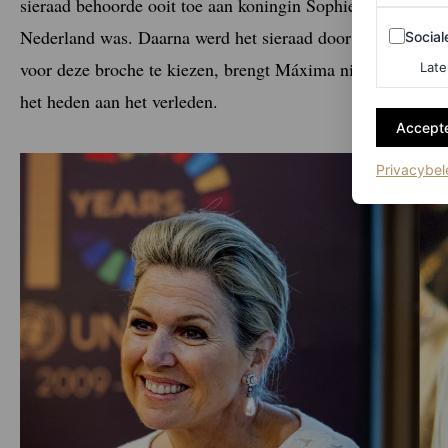
sieraad behoorde ooit toe aan koningin Sophie, die van 184
Sociale m
Nederland was. Daarna werd het sieraad door ruim vijf ge
Social
voor deze broche te kiezen, brengt Máxima niet alleen ee
Late
het heden aan het verleden.
Accepte
Privacybel