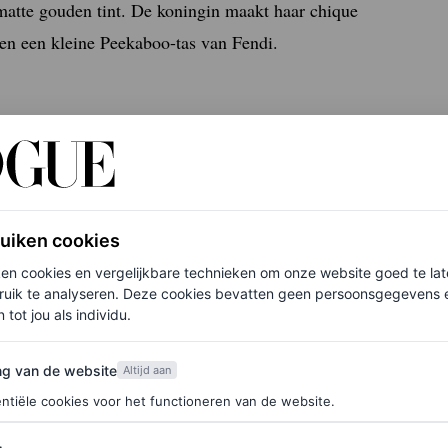
matte gouden tint. De koningin maakt haar chique
en een kleine Peekaboo-tas van Fendi.
jze exemplaar dat koningin Máxima droeg tijdens
n een volumineuze kraag waaronder klassieke
robe is het niet zo gek dat beide koninginnen hun
ruiken cookies
kt het ene na het andere succes dankzij zijn
ken cookies en vergelijkbare technieken om onze website goed te la
ve manier van werken waarbij hij onder meer
ruik te analyseren. Deze cookies bevatten geen persoonsgegevens en
 tot jou als individu.
van de website
ng van de website
Altijd aan
ntiële cookies voor het functioneren van de website.