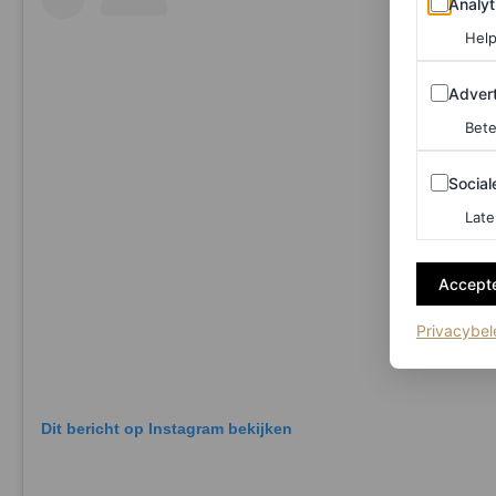
Analyt
Help
Adverten
Advert
Bete
Sociale m
Social
Late
Accepte
Privacybel
Dit bericht op Instagram bekijken