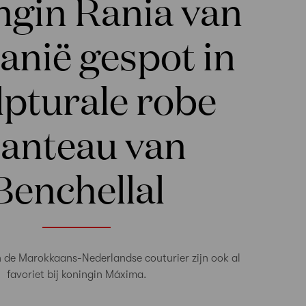
ngin Rania van
anië gespot in
lpturale robe
anteau van
Benchellal
de Marokkaans-Nederlandse couturier zijn ook al
favoriet bij koningin Máxima.