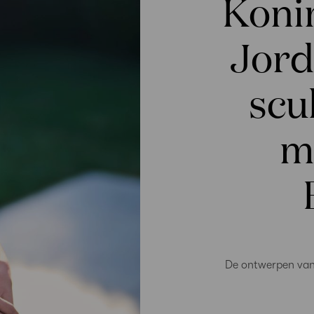
Koni
Jord
scu
m
De ontwerpen van 