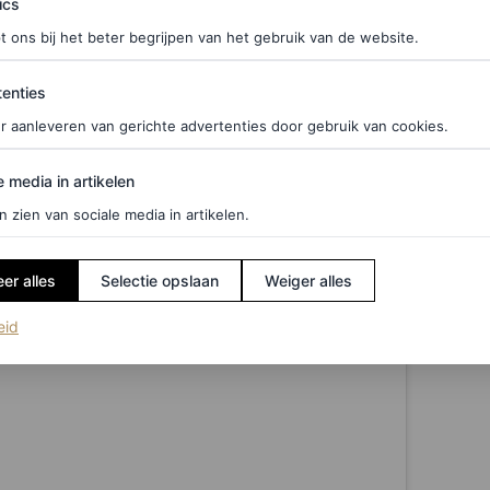
ics
t ons bij het beter begrijpen van het gebruik van de website.
ties
enties
r aanleveren van gerichte advertenties door gebruik van cookies.
edia in artikelen
e media in artikelen
n zien van sociale media in artikelen.
er alles
Selectie opslaan
Weiger alles
(opent in een nieuw tabblad)
eid