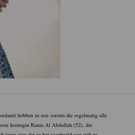
Jordanië hebben ze een vorstin die regelmatig alle
 over koningin Rania Al Abdullah (52), die
t laten zien dat ze het toonbeeld van stijl en