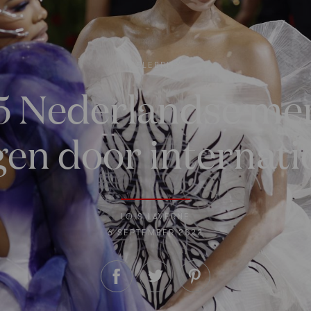
CELEBRITY
 5 Nederlandse m
en door internati
LOIS LAVERNE
6 SEPTEMBER 2022