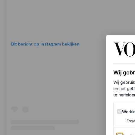
Dit bericht op Instagram bekijken
Wij geb
Wij gebrui
en het geb
te herleiden
Werking 
Werki
Esse
Analytics