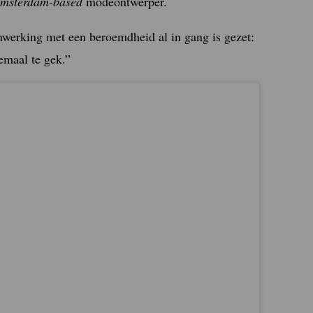
msterdam-based
modeontwerper.
nwerking met een beroemdheid al in gang is gezet:
emaal te gek.”