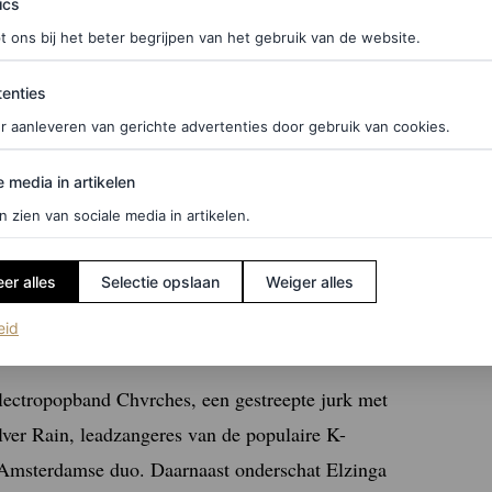
ics
t ons bij het beter begrijpen van het gebruik van de website.
antink (@duranlantinkyo)
ties
enties
r aanleveren van gerichte advertenties door gebruik van cookies.
edia in artikelen
e media in artikelen
aan het veroveren is vanuit het Verenigd
n zien van sociale media in artikelen.
ndse bodem is. Toch was het op de Gerrit Rietveld
t vak leerde. De
rock ’n roll
ontwerpen waarvoor
er alles
Selectie opslaan
Weiger alles
n de Flinstones, worden met name veel gedragen door
(opent in een nieuw tabblad)
eid
lectropopband Chvrches, een gestreepte jurk met
lver Rain, leadzangeres van de populaire K-
 Amsterdamse duo. Daarnaast onderschat Elzinga