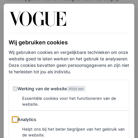
monogramontwerp. Daar komt nu een derde variant bij:
het nieuwste design van het Franse modehuis anno 2022
is vervaardigd in licht hout met dieprode pads. De set is
ook voorzien van goudkleurige LV-hardware en een
Wij gebruiken cookies
zachtroze leren rand met monogram.
Wij gebruiken cookies en vergelijkbare technieken om onze
website goed te laten werken en het gebruik te analyseren.
Wat de Louis Vuitton-pingpongset nog extravaganter
Deze cookies bevatten geen persoonsgegevens en zijn niet
maakt, is de leren hoes in het iconische donkerbruine en
te herleiden tot jou als individu.
taankleurige kleurenpalet. Daaraan zit een label
Werking van de website
Werking van de website
Altijd aan
bevestigd waarin je maar liefst vier pingpongballen –
Essentiële cookies voor het functioneren van de
Louis Vuitton
branded
, natuurlijk – kunt bewaren. De
website.
‘James Ping Pong Set’ kost omgerekend ongeveer 2.270
Analytics
Analytics
euro en is vanaf nu verkrijgbaar. Een luxer potje
Helpt ons bij het beter begrijpen van het gebruik van
pingpong bestaat niet, denken wij zo.
de website.