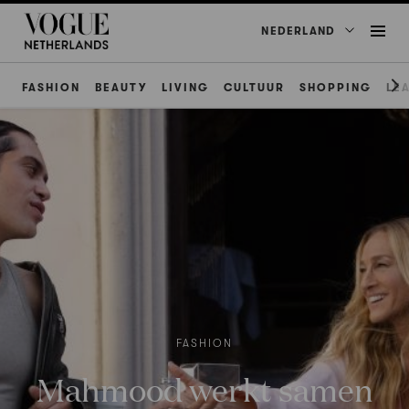
NEDERLAND
FASHION
BEAUTY
LIVING
CULTUUR
SHOPPING
LE
FASHION
Mahmood werkt samen