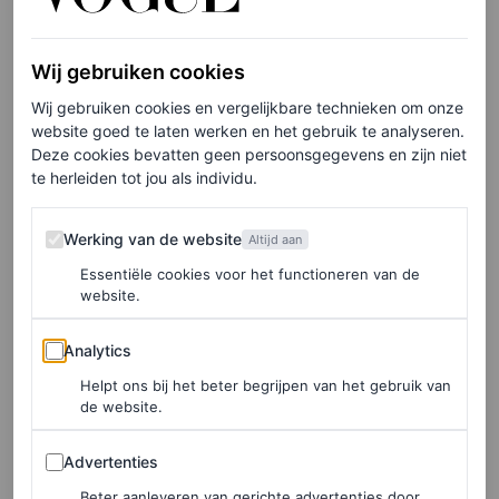
Coolheid zit ‘m in hoe je iets draagt, niet wat je draagt.”
Wij gebruiken cookies
Hoe is jouw stijl de afgelopen jaren veranderd?
Wij gebruiken cookies en vergelijkbare technieken om onze
website goed te laten werken en het gebruik te analyseren.
“
Oh my god
, als ik oude foto’s van mezelf zie, schaam ik
Deze cookies bevatten geen persoonsgegevens en zijn niet
me soms echt. Ik weet niet wat ik toen aan het doen was.
te herleiden tot jou als individu.
Maar mijn stijl verandert elke dag. Ik denk dat stijl
Werking van de website
Werking van de website
Altijd aan
verbonden is met je persoonlijkheid. Het is niet alleen
Essentiële cookies voor het functioneren van de
wat je draagt, maar ook hoe je je beweegt, hoe je met
website.
mensen praat. Alles hangt samen. Dus het voelt niet
Analytics
Analytics
moeilijk, het gaat vanzelf.”
Helpt ons bij het beter begrijpen van het gebruik van
de website.
De tekst gaat verder onder de afbeeldingen.
Advertenties
Advertenties
Beter aanleveren van gerichte advertenties door