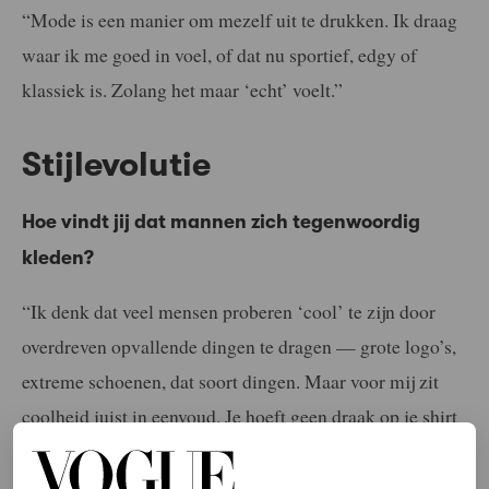
“Mode is een manier om mezelf uit te drukken. Ik draag
waar ik me goed in voel, of dat nu sportief, edgy of
klassiek is. Zolang het maar ‘echt’ voelt.”
Stijlevolutie
Hoe vindt jij dat mannen zich tegenwoordig
kleden?
“Ik denk dat veel mensen proberen ‘cool’ te zijn door
overdreven opvallende dingen te dragen — grote logo’s,
extreme schoenen, dat soort dingen. Maar voor mij zit
coolheid juist in eenvoud. Je hoeft geen draak op je shirt
en Buffalo’s aan je voeten te hebben. Soms is een wit
shirt, een goede jeans en een gouden ketting al genoeg.