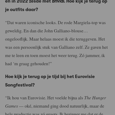
en in 2022 zesde met
Brividi
. Hoe kijk je terug op
je outfits daar?
“Dat waren iconische looks. De rode Margiela-top was
geweldig. En dan die John Galliano-blouse…
ongelooflijk. Maar helaas moest ik die teruggeven. Het
was een persoonlijk stuk van Galliano zelf. Ze gaven het
me te leen en toen moest het weer terug. Zó jammer, ik
had ‘m graag gehouden!”
Hoe kijk je terug op je tijd bij het Eurovisie
Songfestival?
“Ik hou van Eurovisie. Het voelde bijna als
The Hunger
Games
— oké, niemand ging dood natuurlijk, maar de
hele productie was zó groots. Ik herinner me dat er de