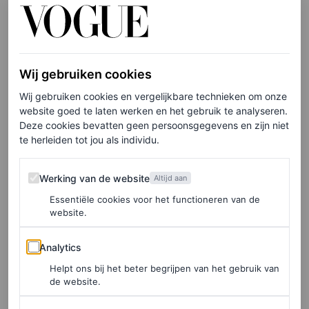
onze schoenen mee te versieren. Het was zo leuk om de
Birkenstocks te decoreren met glimmers, zodat ze echt in
het oog springen”, aldus de ontwerper,
die onlangs een
Wij gebruiken cookies
digitaal archief van zijn 50-jarige carrière heeft
Wij gebruiken cookies en vergelijkbare technieken om onze
gelanceerd
.
website goed te laten werken en het gebruik te analyseren.
Deze cookies bevatten geen persoonsgegevens en zijn niet
te herleiden tot jou als individu.
Werking van de website
Werking van de website
Altijd aan
Essentiële cookies voor het functioneren van de
website.
Analytics
Analytics
Helpt ons bij het beter begrijpen van het gebruik van
de website.