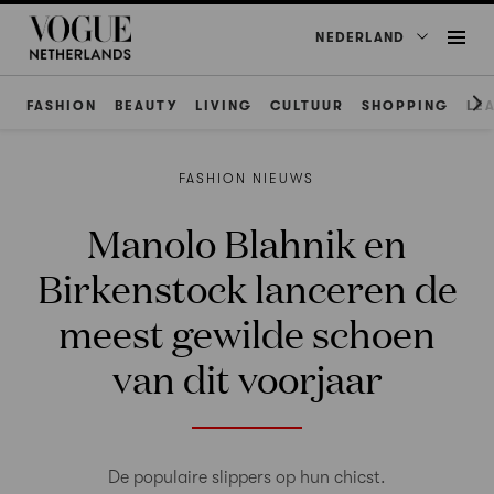
NEDERLAND
FASHION
BEAUTY
LIVING
CULTUUR
SHOPPING
LE
FASHION NIEUWS
Manolo Blahnik en
Birkenstock lanceren de
meest gewilde schoen
van dit voorjaar
De populaire slippers op hun chicst.