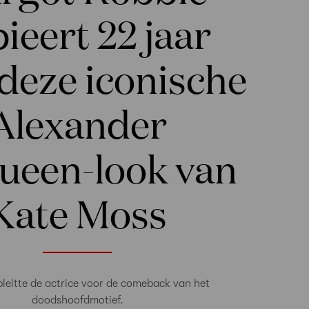
ieert 22 jaar
 deze iconische
Alexander
een-look van
Kate Moss
leitte de actrice voor de comeback van het
doodshoofdmotief.