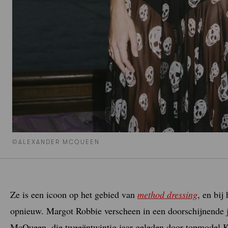
©ALEXANDER MCQUEEN
Ze is een icoon op het gebied van
method dressing
, en bi
opnieuw. Margot Robbie verscheen in een doorschijnende 
McQueen, die tweeëntwintig jaar geleden door topmodel 