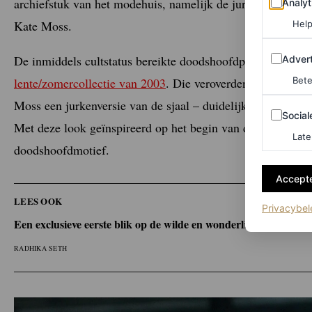
archiefstuk van het modehuis, namelijk de jurk met doods
Analyt
Kate Moss.
Help
Adverten
De inmiddels cultstatus bereikte doodshoofdprint verschee
Advert
lente/zomercollectie van 2003
. Die veroverden al snel de h
Bete
Moss een jurkenversie van de sjaal – duidelijk de inspirat
Sociale m
Social
Met deze look geïnspireerd op het begin van de jaren 2000 
Late
doodshoofdmotief.
Accepte
LEES OOK
Privacybel
Een exclusieve eerste blik op de wilde en wonderlijke kostuum
RADHIKA SETH