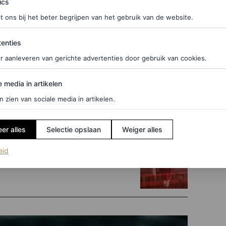
hoofdprint uit 2004, gedragen op de catwalk door
ics
t ons bij het beter begrijpen van het gebruik van de website.
ties
n voor het eerst op
sjaals uit de
enties
arten van de it-girls van die tijd. In 2004 droeg
r aanleveren van gerichte advertenties door gebruik van cookies.
iebron voor het model dat Robbie in Sydney droeg.
edia in artikelen
e media in artikelen
bevestigde de actrice de officiële terugkeer van het
n zien van sociale media in artikelen.
er alles
Selectie opslaan
Weiger alles
(opent in een nieuw tabblad)
eid
s van ‘Wuthering Heights’