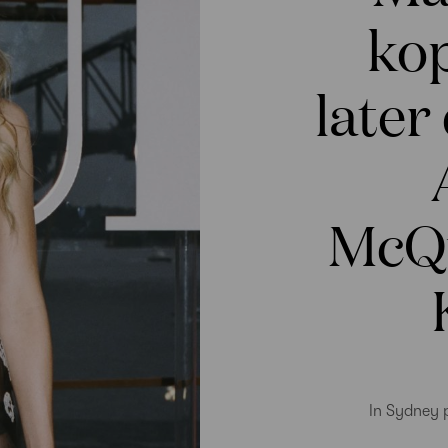
kop
later
McQu
In Sydney p