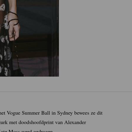
j het Vogue Summer Ball in Sydney bewees ze dit
jurk met doodshoofdprint van Alexander
Kate Moss werd gedragen.