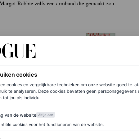
g Margot Robbie zelfs een armband die gemaakt zou
u toe
ruiken cookies
shoofdmotief
ken cookies en vergelijkbare technieken om onze website goed te la
ruik te analyseren. Deze cookies bevatten geen persoonsgegevens en
 tot jou als individu.
ydney. Daar zorgde ze voor de nodige
 met glinsterende doodshoofden te verschijnen.
van de website
ng van de website
Altijd aan
een accessoires. Deze creatie, ontworpen door
ntiële cookies voor het functioneren van de website.
tie, is een herinterpretatie van een iconisch