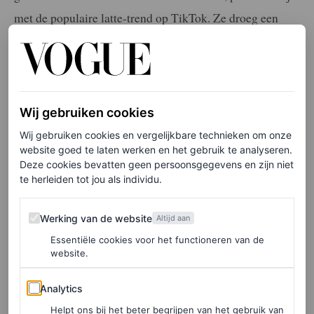
met de populaire latte-trend op TikTok. Ze droeg een
caramelkleurige tweedelige set van Bleusalt, bestaande
uit een mouwloze coltrui en een bijpassende wijde broek.
Ondertussen zag prins Harry er
dashing
uit in een wit
overhemd met knoopsluiting en een camelkleurige
Wij gebruiken cookies
chinobroek.
Wij gebruiken cookies en vergelijkbare technieken om onze
website goed te laten werken en het gebruik te analyseren.
Deze cookies bevatten geen persoonsgegevens en zijn niet
Ton-sur-ton
te herleiden tot jou als individu.
Ton-sur-ton is al lang een veelgebruikte stylinghack om
Werking van de website
Werking van de website
Altijd aan
een look naar een hoger niveau te tillen. Voor een knusse
Essentiële cookies voor het functioneren van de
website.
versie van deze stijl kun je een zacht gebreide set kiezen,
zoals die van Meghan, dat verfijning combineert met
Analytics
Analytics
praktisch nut. De look zal niet alleen een gevoel van
Helpt ons bij het beter begrijpen van het gebruik van