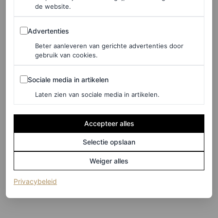
elegantie oproepen, maar ook een vleugje van de energie
de website.
van je ochtendkoffie.
Advertenties
Advertenties
Beter aanleveren van gerichte advertenties door
gebruik van cookies.
Sociale media in artikelen
Sociale media in artikelen
Laten zien van sociale media in artikelen.
Accepteer alles
Selectie opslaan
Weiger alles
(opent in een nieuw tabblad)
Privacybeleid