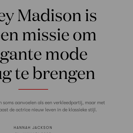
ey Madison is
een missie om
egante mode
ug te brengen
n soms aanvoelen als een verkleedpartij, maar met
aast de actrice nieuw leven in de klassieke stijl.
HANNAH JACKSON