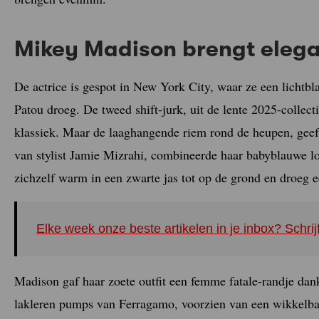
Mikey Madison brengt eleg
De actrice is gespot in New York City, waar ze een lichtbl
Patou droeg. De tweed shift-jurk, uit de lente 2025-collect
klassiek. Maar de laaghangende riem rond de heupen, geeft
van stylist Jamie Mizrahi, combineerde haar babyblauwe l
zichzelf warm in een zwarte jas tot op de grond en droeg e
Elke week onze beste artikelen in je inbox? Schrij
Madison gaf haar zoete outfit een femme fatale-randje dank
lakleren pumps van Ferragamo, voorzien van een wikkelb