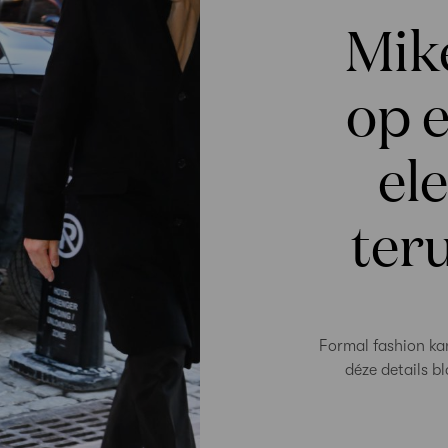
Mik
op 
el
ter
Formal fashion ka
déze details bl