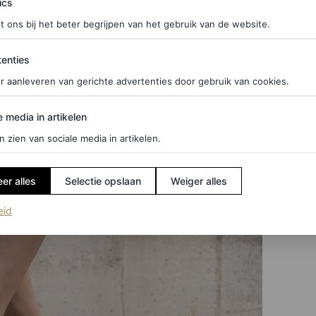
ics
t ons bij het beter begrijpen van het gebruik van de website.
ties
enties
r aanleveren van gerichte advertenties door gebruik van cookies.
edia in artikelen
e media in artikelen
n zien van sociale media in artikelen.
er alles
Selectie opslaan
Weiger alles
(opent in een nieuw tabblad)
eid