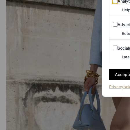
Analyt
Help
Adverten
Advert
Bete
Sociale m
Social
Late
Accepte
Privacybel