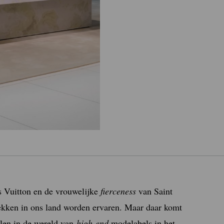
is Vuitton en de vrouwelijke
fierceness
van Saint
lekken in ons land worden ervaren. Maar daar komt
elen in de wereld van
high-end
modelabels in het