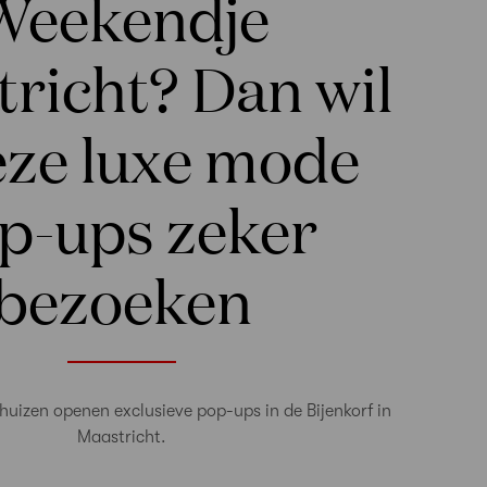
Weekendje
richt? Dan wil
eze luxe mode
p-ups zeker
bezoeken
uizen openen exclusieve pop-ups in de Bijenkorf in
Maastricht.