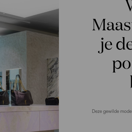
Maast
je d
po
Deze gewilde modeh