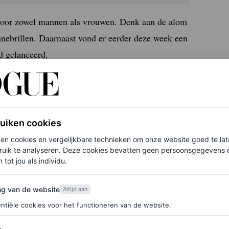
 voor zowel mannen als vrouwen. Denk aan de alom
nebrillen. Daarnaast vond er eerder deze week een
d gelanceerd.
wen- en mannenaccessoires, van de Marmont-riemen
uk detail: je kan bij een unieke Gucci-
photobooth
ken.
ruiken cookies
ken cookies en vergelijkbare technieken om onze website goed te la
ruik te analyseren. Deze cookies bevatten geen persoonsgegevens en
 tot jou als individu.
s online kopen, worden fysieke winkelervaringen
van de website
ng van de website
soires, damesschoenen, horloges en sieraden van de
Altijd aan
ntiële cookies voor het functioneren van de website.
aag blijven inspireren en prikkelen met nieuwe
aat: het hebben van een ervaring wanneer je het