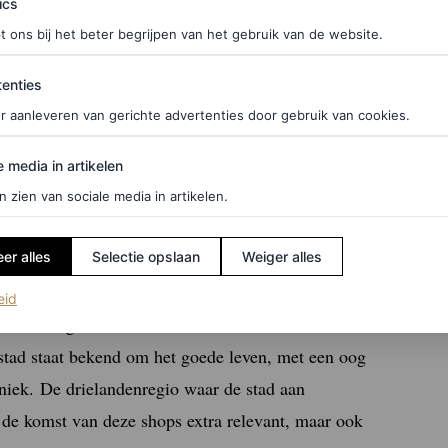
ics
t ons bij het beter begrijpen van het gebruik van de website.
zo ingedeeld, vertelt van Lieshout. “De
ties
enties
en tijd echt een inhaalslag gemaakt. Daarom
r aanleveren van gerichte advertenties door gebruik van cookies.
 Louis Vuitton het hele mannenconcept uit te
edia in artikelen
e media in artikelen
rugkomen.” Maar wees gerust: ook voor de
n zien van sociale media in artikelen.
er alles
Selectie opslaan
Weiger alles
(opent in een nieuw tabblad)
eid
cht wordt gekozen voor het introduceren van deze
stad staat bekend om het goede leven, met een oog
uniek.
De drielandenregio waar de stad aan
 de komst van deze shops extra relevant, maar ook