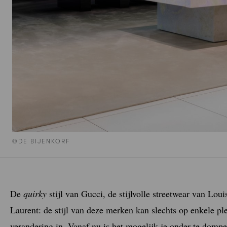
©DE BIJENKORF
De
quirky
stijl van Gucci, de stijlvolle streetwear van Lou
Laurent: de stijl van deze merken kan slechts op enkele p
verandering in. Vanaf nu is het mogelijk je onder te domp