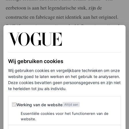
eerbetoon is aan het legendarische stuk, zijn de
constructie en fabricage niet identiek aan het origineel.
Stijlkijkers op internet zijn verdeeld. Sommigen zijn vol
lof over de referentie: ‘Dit is waanzinnig’, beweert
fashion Twitteraccount @SaintDoI. Anderen, zoals
Cherie Balch van Shrimpton Couture, zijn van mening
Wij gebruiken cookies
dat bepaalde historische kledingstukken gewoon niet
Wij gebruiken cookies en vergelijkbare technieken om onze
nagemaakt moeten worden. Uiteraard pleiten vintage-
website goed te laten werken en het gebruik te analyseren.
experts voor echte archiefstukken in plaats van
Deze cookies bevatten geen persoonsgegevens en zijn niet
te herleiden tot jou als individu.
reproducties op de rode loper.
Werking van de website
‘Natalie zag er prachtig uit en haar rol als ambassadrice
Werking van de website
Altijd aan
van het huis rechtvaardigt zeker het opnieuw maken van
Essentiële cookies voor het functioneren van de
website.
deze japon’, liet Balch op Instagram weten. ‘Maar voor