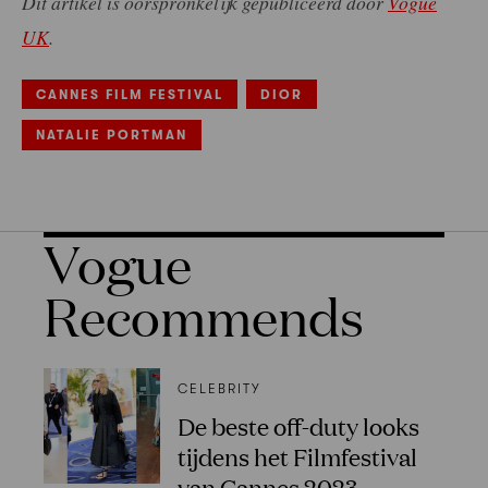
Dit artikel is oorspronkelijk gepubliceerd door
Vogue
UK
.
CANNES FILM FESTIVAL
DIOR
NATALIE PORTMAN
Vogue
Recommends
CELEBRITY
De beste off-duty looks
tijdens het Filmfestival
van Cannes 2023