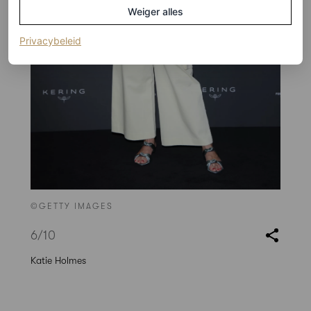
Weiger alles
(opent in een nieuw tabblad)
Privacybeleid
©GETTY IMAGES
6
/10
Katie Holmes