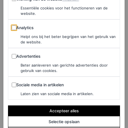
©GETTY IMAGES
Essentiële cookies voor het functioneren van de
website.
5
/10
Analytics
Viola Davis
Analytics
Helpt ons bij het beter begrijpen van het gebruik van
de website.
Advertenties
Advertenties
Beter aanleveren van gerichte advertenties door
gebruik van cookies.
Sociale media in artikelen
Sociale media in artikelen
Laten zien van sociale media in artikelen.
Accepteer alles
Selectie opslaan