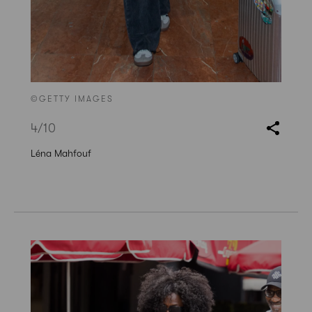
©GETTY IMAGES
4
/10
Léna Mahfouf