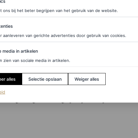
ics
t ons bij het beter begrijpen van het gebruik van de website.
NikeSkims met Lisa
ties
enties
 niet alleen bekendstaat als danseres, maar vooral
r aanleveren van gerichte advertenties door gebruik van cookies.
wijd bekend als lid van Blackpink en maakte recent
edia in artikelen
e media in artikelen
s
. Terwijl ze haar solocarrière verder uitbouwt,
n zien van sociale media in artikelen.
de groep. In de campagne, gelanceerd tijdens Paris
reografeerd ensemble van dansers.
er alles
Selectie opslaan
Weiger alles
elangrijk voor Lisa, deelt ze tijdens het maken van
(opent in een nieuw tabblad)
eid
ik er geweldig uitzie en tegelijkertijd kan blijven