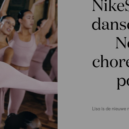
Nike
dans
N
chor
p
Lisa is de nieuwe