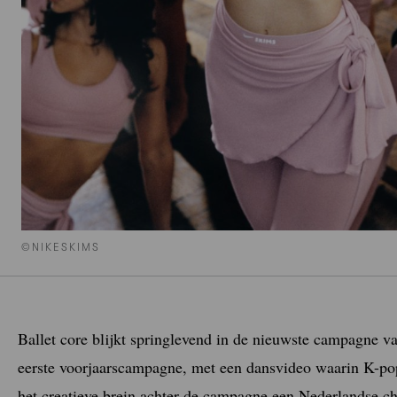
©NIKESKIMS
Ballet core blijkt springlevend in de nieuwste campagne v
eerste voorjaarscampagne, met een dansvideo waarin K-pops
het creatieve brein achter de campagne een Nederlandse cho