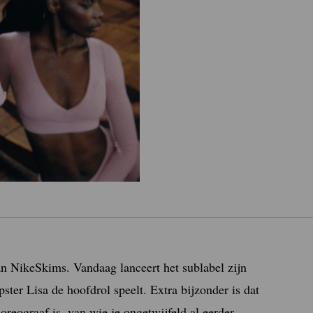
an NikeSkims. Vandaag lanceert het sublabel zijn
ter Lisa de hoofdrol speelt. Extra bijzonder is dat
reograaf is, van wie je ongetwijfeld al eerder