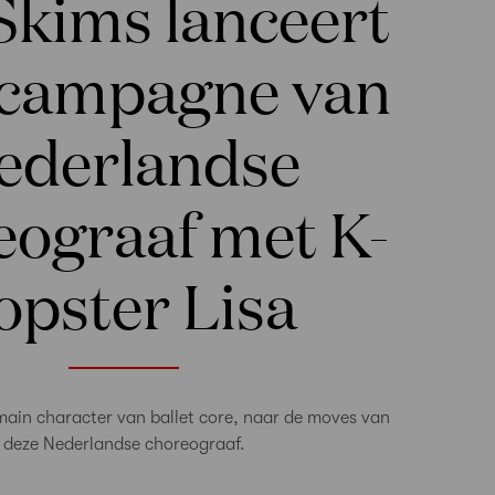
Skims lanceert
campagne van
ederlandse
eograaf met K-
opster Lisa
 main character van ballet core, naar de moves van
deze Nederlandse choreograaf.