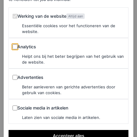
FASHION NIEUWS
20 jaar later geeft Victoria
Werking van de website
Werking van de website
Altijd aan
Beckham haar famous WAG-
stijl een 2026-update
Essentiële cookies voor het functioneren van de
website.
ANNA CAFOLLA
Analytics
Analytics
Helpt ons bij het beter begrijpen van het gebruik van
FASHION NIEUWS
de website.
Royal method dressing?
Voor de finale van
Advertenties
Advertenties
Wimbledon matcht Kate
Beter aanleveren van gerichte advertenties door
Middleton haar jurk met… de
gebruik van cookies.
grasbaan
Sociale media in artikelen
Sociale media in artikelen
ANNA CAFOLLA
Laten zien van sociale media in artikelen.
FASHION NIEUWS
Accepteer alles