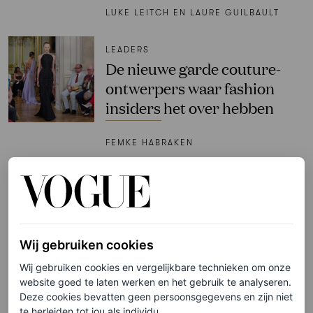
LUKE LEITCH EN LAURE GUILBAULT
LEADERS
De nieuwe garde couture-
ontwerpers waar fashion
insiders het over hebben
FEMKE HABRAKEN
FASHION NIEUWS
Celebs brachten hun fashion
A-game naar Wimbledon
2026: alle beste looks
Wij gebruiken cookies
Wij gebruiken cookies en vergelijkbare technieken om onze
website goed te laten werken en het gebruik te analyseren.
MAHORO SEWARD
Deze cookies bevatten geen persoonsgegevens en zijn niet
te herleiden tot jou als individu.