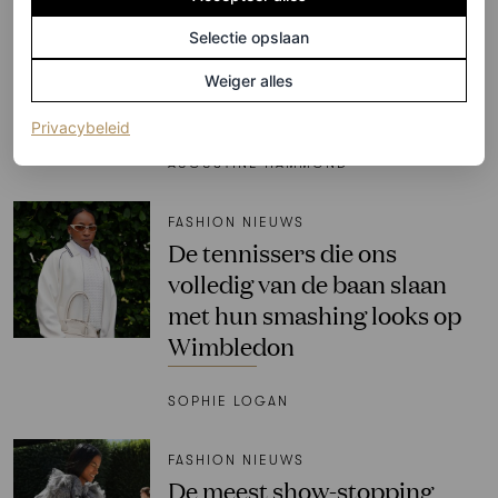
Jane Birkin en Kate Moss’
Selectie opslaan
favoriete ballerinamerk gaat
voor een collab met
Weiger alles
Birkenstock
(opent in een nieuw tabblad)
Privacybeleid
AUGUSTINE HAMMOND
FASHION NIEUWS
De tennissers die ons
volledig van de baan slaan
met hun smashing looks op
Wimbledon
SOPHIE LOGAN
FASHION NIEUWS
De meest show-stopping