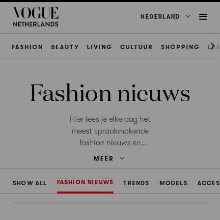
NEDERLAND
FASHION
BEAUTY
LIVING
CULTUUR
SHOPPING
LE
Fashion nieuws
Hier lees je elke dag het
meest spraakmakende
fashion nieuws en
modeheadlines.
MEER
FASHION NIEUWS
SHOW ALL
TRENDS
MODELS
ACCES