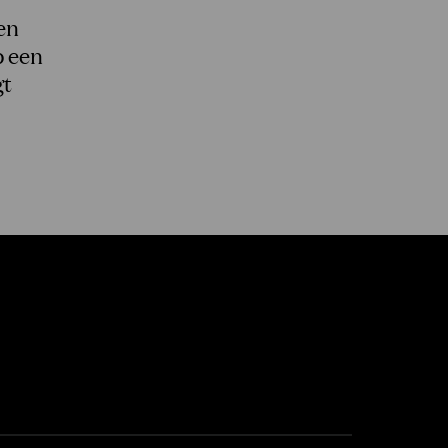
en
p een
gt