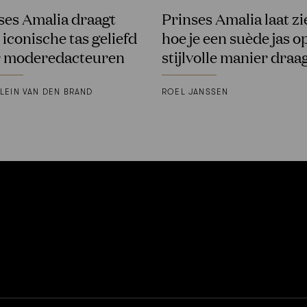
ses Amalia draagt
Prinses Amalia laat zi
 iconische tas geliefd
hoe je een suède jas o
 moderedacteuren
stijlvolle manier draa
LEIN VAN DEN BRAND
ROEL JANSSEN