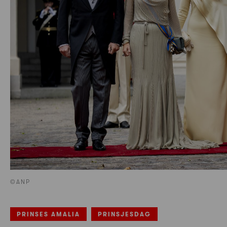
©ANP
PRINSES AMALIA
PRINSJESDAG