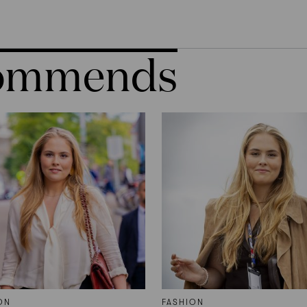
commends
ON
FASHION