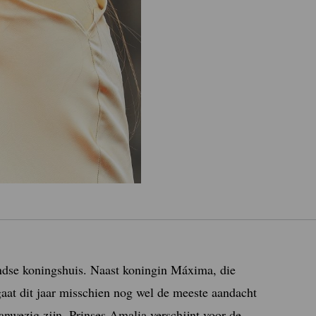
ndse koningshuis. Naast koningin Máxima, die
gaat dit jaar misschien nog wel de meeste aandacht
aanwezig zijn. Prinses Amalia verschijnt voor de