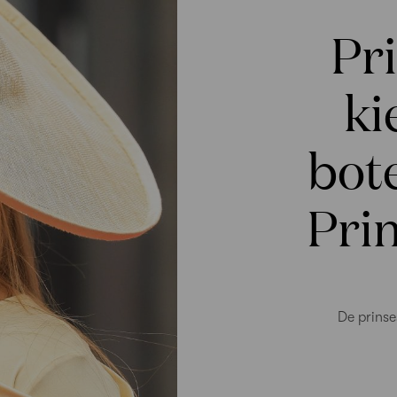
Pr
ki
bote
Pri
De prinse