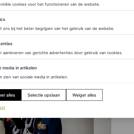
bijpassende hoed te dragen.
Amalia draagt een
ntiële cookies voor het functioneren van de website.
is zo niet alleen een politieke dag, maar ook een
ics
t ons bij het beter begrijpen van het gebruik van de website.
ties
enties
r aanleveren van gerichte advertenties door gebruik van cookies.
insjesdag 2025
edia in artikelen
e media in artikelen
n zien van sociale media in artikelen.
er alles
Selectie opslaan
Weiger alles
(opent in een nieuw tabblad)
eid