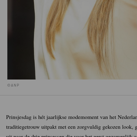
©ANP
Prinsjesdag is hét jaarlijkse modemoment van het Nederla
traditiegetrouw uitpakt met een zorgvuldig gekozen look, 
uit naar de drie prinsessen die voor het eerst gezamenlijk 