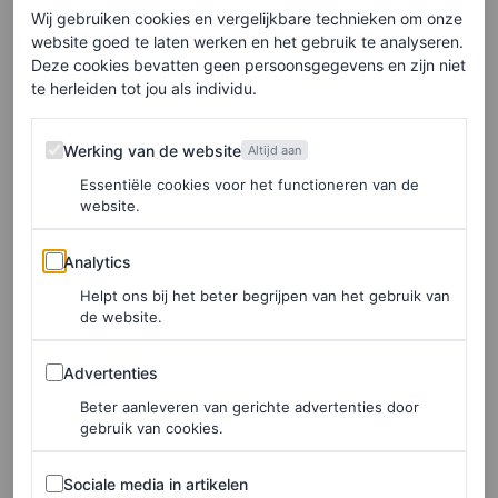
reacties. Maar de modeindustrie houdt van een schoen
Wij gebruiken cookies en vergelijkbare technieken om onze
website goed te laten werken en het gebruik te analyseren.
waarover de meningen zijn verdeeld. En dus zijn
Deze cookies bevatten geen persoonsgegevens en zijn niet
opmerkingen als deze misschien wel de bevestiging van
te herleiden tot jou als individu.
de populariteit van de SpeedCat.
Werking van de website
Werking van de website
Altijd aan
Essentiële cookies voor het functioneren van de
Emily Ratajkowski
website.
Analytics
EmRata werd (opnieuw en opnieuw) gefotografeerd in
Analytics
een paar van de sneakers toen zij deze week door
Helpt ons bij het beter begrijpen van het gebruik van
de website.
Manhattan slenterde, gekleed in een boxy jasje, wijde
cargo’s en de anti-paparazzi-combinatie van een hoodie
Advertenties
Advertenties
en een zonnebril. Net als de voetbalsneakers van Wales
Beter aanleveren van gerichte advertenties door
gebruik van cookies.
Bonner en de Performance Ceptor TX sportschoenen van
Gola zijn de SpeedCats niet ‘mooi’. Maar dat is hier juist
Sociale media in artikelen
Sociale media in artikelen