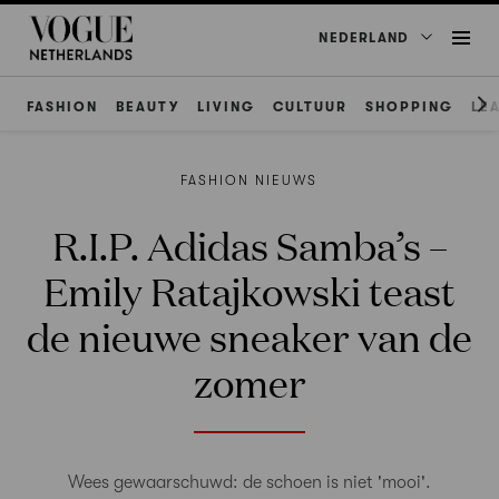
NEDERLAND
FASHION
BEAUTY
LIVING
CULTUUR
SHOPPING
LE
FASHION NIEUWS
R.I.P. Adidas Samba’s –
Emily Ratajkowski teast
de nieuwe sneaker van de
zomer
Wees gewaarschuwd: de schoen is niet 'mooi'.