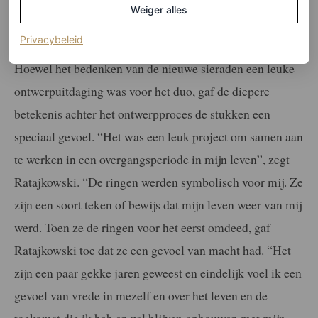
Weiger alles
dat ik ze niet meer af wil doen. Ik slaap er zelfs mee.”
(opent in een nieuw tabblad)
Privacybeleid
Hoewel het bedenken van de nieuwe sieraden een leuke
ontwerpuitdaging was voor het duo, gaf de diepere
betekenis achter het ontwerpproces de stukken een
speciaal gevoel. “Het was een leuk project om samen aan
te werken in een overgangsperiode in mijn leven”, zegt
Ratajkowski. “De ringen werden symbolisch voor mij. Ze
zijn een soort teken of bewijs dat mijn leven weer van mij
werd. Toen ze de ringen voor het eerst omdeed, gaf
Ratajkowski toe dat ze een gevoel van macht had. “Het
zijn een paar gekke jaren geweest en eindelijk voel ik een
gevoel van vrede in mezelf en over het leven en de