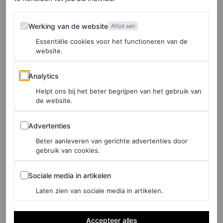
De foto’s van Sabrina’s optreden
Werking van de website
Werking van de website
Altijd aan
tijdens de Grammy’s 2025
Essentiële cookies voor het functioneren van de
website.
Analytics
Analytics
Helpt ons bij het beter begrijpen van het gebruik van
de website.
Advertenties
Advertenties
Beter aanleveren van gerichte advertenties door
gebruik van cookies.
Sociale media in artikelen
Sociale media in artikelen
Laten zien van sociale media in artikelen.
©GETTY IMAGES
Accepteer alles