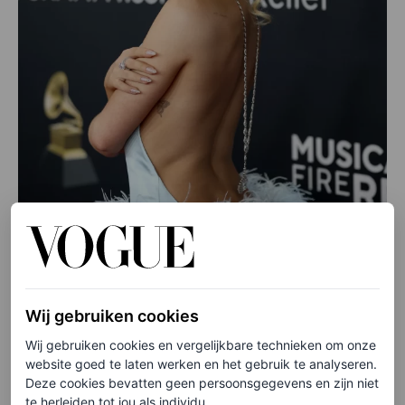
Wij gebruiken cookies
Wij gebruiken cookies en vergelijkbare technieken om onze
website goed te laten werken en het gebruik te analyseren.
Deze cookies bevatten geen persoonsgegevens en zijn niet
©GETTY IMAGES
te herleiden tot jou als individu.