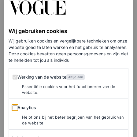
LEES OOK
Sarah Jessica Parker pakt – zoals altijd –
Wij gebruiken cookies
groots uit voor een bezoek aan het ballet
Wij gebruiken cookies en vergelijkbare technieken om onze
DANIEL RODGERS
website goed te laten werken en het gebruik te analyseren.
Deze cookies bevatten geen persoonsgegevens en zijn niet
te herleiden tot jou als individu.
Werking van de website
Werking van de website
Altijd aan
Essentiële cookies voor het functioneren van de
website.
Analytics
Analytics
Helpt ons bij het beter begrijpen van het gebruik van
de website.
Advertenties