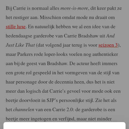
Bij Carrie is normaal alles
more-is-more
, dit keer pakt ze
het rustiger aan. Misschien omdat mode nu draait om
stille luxe
. En natuurlijk hebben we al een idee van de
hedendaagse garderobe van Carrie Bradshaw uit
And
Just Like That
(dat volgend jaar terug is voor
seizoen 3
),
maar Parkers rode loper-looks voelen nog authentieker
aan bij de geest van Bradshaw. De acteur heeft immers
een grote rol gespeeld in het vormgeven van de stijl van
haar personage door de decennia heen, dus het is niet
meer dan logisch dat Carrie’s gevoel voor mode ook een
beetje doorvloeit in SJP’s persoonlijke stijl. Zie het als
het
channelen
van een Carrie 2.0: de garderobe is een
beetje meer ingetogen en verfijnd, maar niet minder
fantastisch.