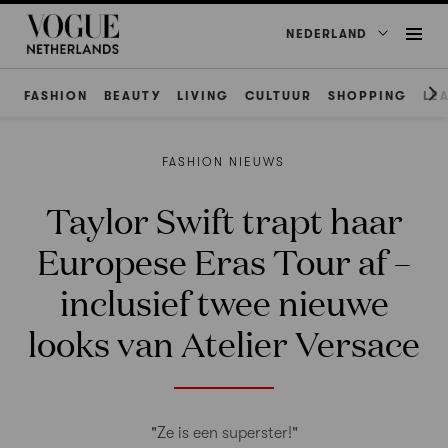
NEDERLAND
FASHION
BEAUTY
LIVING
CULTUUR
SHOPPING
LE
FASHION NIEUWS
Taylor Swift trapt haar
Europese Eras Tour af –
inclusief twee nieuwe
looks van Atelier Versace
"Ze is een superster!"