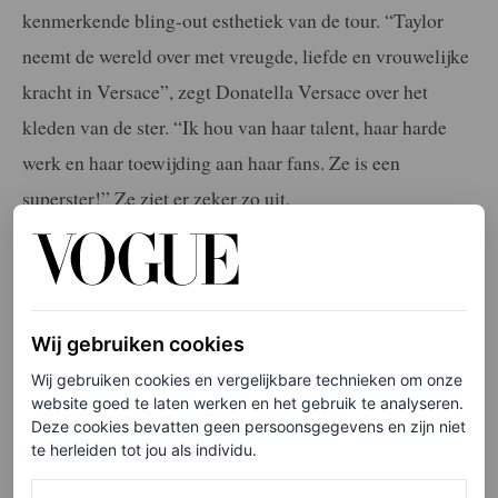
kenmerkende bling-out esthetiek van de tour. “Taylor
neemt de wereld over met vreugde, liefde en vrouwelijke
kracht in Versace”, zegt Donatella Versace over het
kleden van de ster. “Ik hou van haar talent, haar harde
werk en haar toewijding aan haar fans. Ze is een
superster!” Ze ziet er zeker zo uit.
Wij gebruiken cookies
Wij gebruiken cookies en vergelijkbare technieken om onze
website goed te laten werken en het gebruik te analyseren.
Deze cookies bevatten geen persoonsgegevens en zijn niet
te herleiden tot jou als individu.