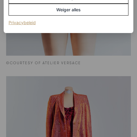
Weiger alles
(opent in een nieuw tabblad)
Privacybeleid
©COURTESY OF ATELIER VERSACE