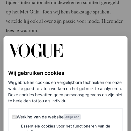
tijdens internationale modeweken en schittert geregeld
op het Met Gala. Toen wij hem backstage spraken,
vertelde hij ook al over zijn passie voor mode. Hieronder
lees je waarom.
LEES OOK
De King of R&B is terug: Usher over stijl,
muziek en zijn liefde voor Amsterdam
Wij gebruiken cookies
ALEXANDRA VAN DER HOEVEN
Wij gebruiken cookies en vergelijkbare technieken om onze
website goed te laten werken en het gebruik te analyseren.
Deze cookies bevatten geen persoonsgegevens en zijn niet
Op de een-na-laatste dag van het Nederlandse deel van
te herleiden tot jou als individu.
zijn tour werd de artiest gespot in een bijna fluoriserende
Werking van de website
oranje jas van Atelier Reservé. Dat hij als modefanaat
Werking van de website
Altijd aan
juist kiest voor een ontwerp van eigen bodem tijdens zijn
Essentiële cookies voor het functioneren van de