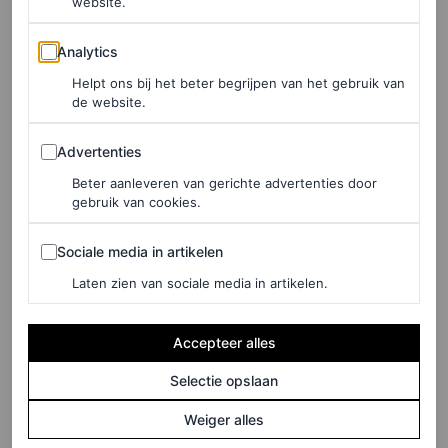
website.
vijfdaagse verblijf in Nederland, maakt het extra
bijzonder. Het label, opgericht in Amsterdam in 2016,
Analytics
Analytics
staat bekend om zijn duurzame aanpak: Atelier Reservé
Helpt ons bij het beter begrijpen van het gebruik van
de website.
transformeert vintage kleding en restmaterialen tot
unieke high-end stukken. Dat blijft niet onopgemerkt.
Advertenties
Advertenties
Met samenwerkingen met onder andere Levi’s en shows
Beter aanleveren van gerichte advertenties door
tijdens Amsterdam Fashion Week groeit de naam
gebruik van cookies.
razendsnel. Geen wonder dat ook Usher viel voor een
Sociale media in artikelen
Sociale media in artikelen
van hun karakteristieke ontwerpen.
Laten zien van sociale media in artikelen.
Accepteer alles
Selectie opslaan
Weiger alles