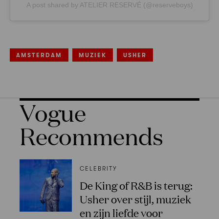
A post shared by ATELIER RESERVÉ (@reserveboys)
AMSTERDAM
MUZIEK
USHER
Vogue
Recommends
CELEBRITY
De King of R&B is terug:
Usher over stijl, muziek
en zijn liefde voor