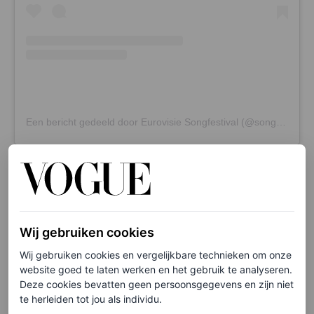
Een bericht gedeeld door Eurovisie Songfestival (@songfestival.avrotros)
Viktor & Rolf over de jurk
Wij gebruiken cookies
van S10
Wij gebruiken cookies en vergelijkbare technieken om onze
website goed te laten werken en het gebruik te analyseren.
Viktor & Rolf laten zich zelden interviewen, toch vertelt
Deze cookies bevatten geen persoonsgegevens en zijn niet
het beroemde duo
Paul Haenen
over hun samenwerking
te herleiden tot jou als individu.