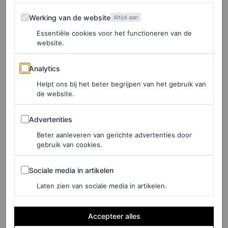
met S10. Het eerste en het enige interview; zo laten ze
Werking van de website
Werking van de website
Altijd aan
duidelijk weten.
Essentiële cookies voor het functioneren van de
website.
Het eerste contact
Analytics
“Dat is wel een grappig en frappant verhaal. Wij vinden
Analytics
haar geweldig en toen bleek dat we gemeenschappelijke
Helpt ons bij het beter begrijpen van het gebruik van
de website.
vrienden hebben vroegen wij hun: ‘kunnen wij met S10
Advertenties
in contact komen? We willen haar graag kleden’. Precies
Advertenties
diezelfde dag nam Stien contact met ons op. Die
Beter aanleveren van gerichte advertenties door
gebruik van cookies.
berichten hebben elkaar gekruist op vrijdag en op
maandag zaten we bij elkaar aan tafel.”
Sociale media in artikelen
Sociale media in artikelen
Laten zien van sociale media in artikelen.
S10
“Wij vinden vooral haar muziek fantastisch en ze leek
Accepteer alles