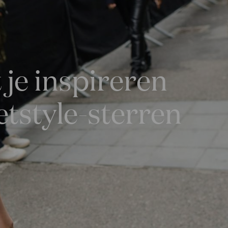
 je inspireren
etstyle-sterren