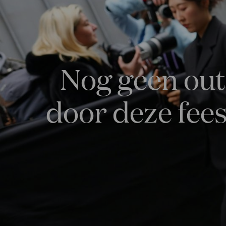
Nog geen outf
door deze fees