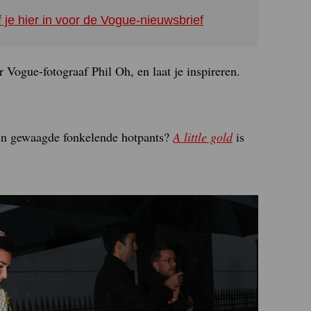
f je hier in voor de Vogue-nieuwsbrief
r Vogue-fotograaf Phil Oh, en laat je inspireren.
een gewaagde fonkelende hotpants?
A little gold
is