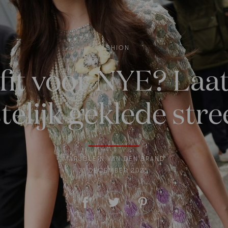
FASHION
it voor NYE? Laat
telijk geklede stre
MARJOLEIN VAN DEN BRAND
31 DECEMBER 2025