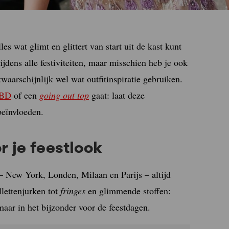
s wat glimt en glittert van start uit de kast kunt
ijdens alle festiviteiten, maar misschien heb je ook
twaarschijnlijk wel wat outfitinspiratie gebruiken.
LBD
of een
going out top
gaat: laat deze
beïnvloeden.
or je feestlook
 New York, Londen, Milaan en Parijs – altijd
lettenjurken tot
fringes
en glimmende stoffen:
 maar in het bijzonder voor de feestdagen.