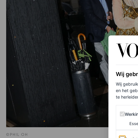
Wij geb
Wij gebrui
en het geb
te herleiden
Werking 
Werki
Esse
©PHIL OH
Analytics