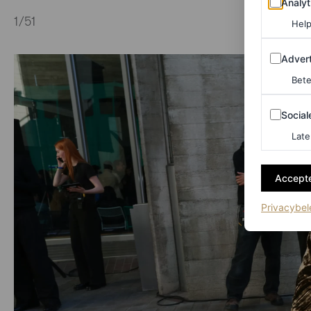
Analyt
1
/51
Help
Adverten
Advert
Bete
Sociale m
Social
Late
Accepte
Privacybel