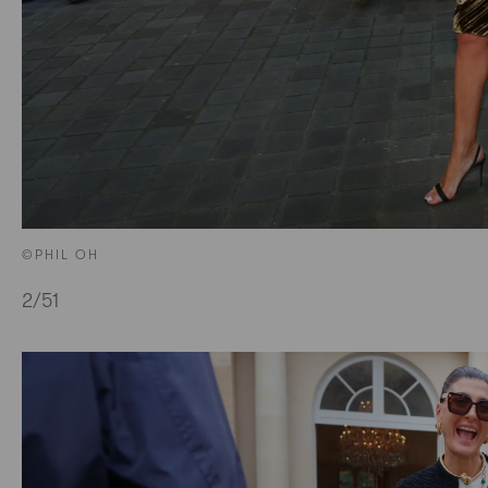
©PHIL OH
2
/51