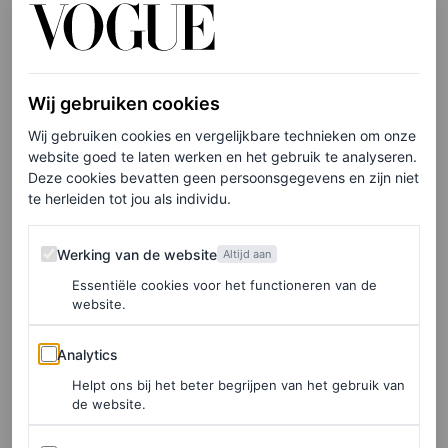
Wij gebruiken cookies
Wij gebruiken cookies en vergelijkbare technieken om onze
website goed te laten werken en het gebruik te analyseren.
©ANP
Deze cookies bevatten geen persoonsgegevens en zijn niet
te herleiden tot jou als individu.
MIYAKE
Werking van de website
Werking van de website
Altijd aan
Prins van de plooien
Essentiële cookies voor het functioneren van de
website.
“Een man die het donkerste moment uit de geschiedenis
heeft meegemaakt en zijn leven zo kleurrijk mogelijk wil
Analytics
Analytics
maken, dat is Miyake”, zeggen kennissen over hem in
Helpt ons bij het beter begrijpen van het gebruik van
de website.
dezelfde krant. De Japanse ontwerper studeerde vanaf
1960 grafische vormgeving en ging daarna naar Parijs. In
Advertenties