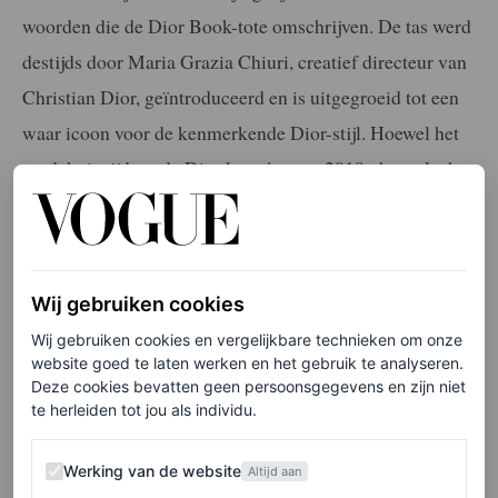
woorden die de Dior Book-tote omschrijven. De tas werd
destijds door Maria Grazia Chiuri, creatief directeur van
Christian Dior, geïntroduceerd en is uitgegroeid tot een
waar icoon voor de kenmerkende Dior-stijl. Hoewel het
modehuis tijdens de Dior lente/zomer 2018-show slechts
drie varianten van de tas liet zien, waren ze een instant
hit onder celebrities en influencers. En dat terwijl de
originele schetsen precies 50 jaar geleden al gemaakt
Wij gebruiken cookies
zijn door Marc Bohan.
Wij gebruiken cookies en vergelijkbare technieken om onze
website goed te laten werken en het gebruik te analyseren.
Deze cookies bevatten geen persoonsgegevens en zijn niet
te herleiden tot jou als individu.
Werking van de website
Werking van de website
Altijd aan