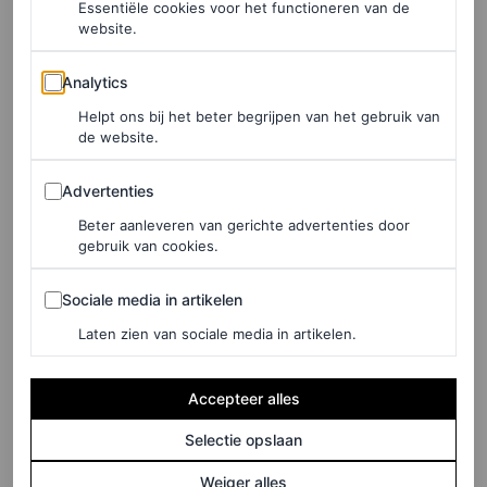
Essentiële cookies voor het functioneren van de
website.
Analytics
Analytics
Helpt ons bij het beter begrijpen van het gebruik van
de website.
©FOTO: YANNIS VLAMOS / INDIGITAL.TV
Advertenties
Advertenties
Dior Book-tote anno 2022
Beter aanleveren van gerichte advertenties door
gebruik van cookies.
De Dior Book-tote is inmiddels uitgegroeid tot
Sociale media in artikelen
Sociale media in artikelen
modestatement. Wie de tas aan wil schaffen heeft geluk.
Laten zien van sociale media in artikelen.
De keuze – van ontwerp tot grootte – is namelijk enorm.
Op dit moment zijn ze de jongste iconische tassen van
Accepteer alles
het modehuis en verkrijgbaar in vier maten: mini, small,
medium en large (een middelgrote à la J.Lo kost
Selectie opslaan
2.700,00 euro). Ook is het mogelijk om de
signature
Weiger alles