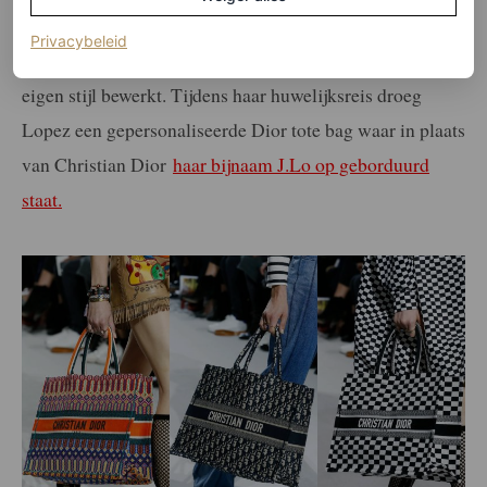
Dior Book-tote naar jouw smaak te
personaliseren.
Zo
(opent in een nieuw tabblad)
Privacybeleid
heeft ook Jennifer Lopez het delicate borduurwerk naar
eigen stijl bewerkt. Tijdens haar huwelijksreis droeg
Lopez een gepersonaliseerde Dior tote bag waar in plaats
van Christian Dior
haar bijnaam J.Lo op geborduurd
staat.