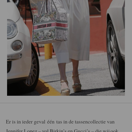
Er is in ieder geval
één
tas in de tassencollectie van
Jennifer Lopez – vol Birkin’s en Gucci’s – die wij ook