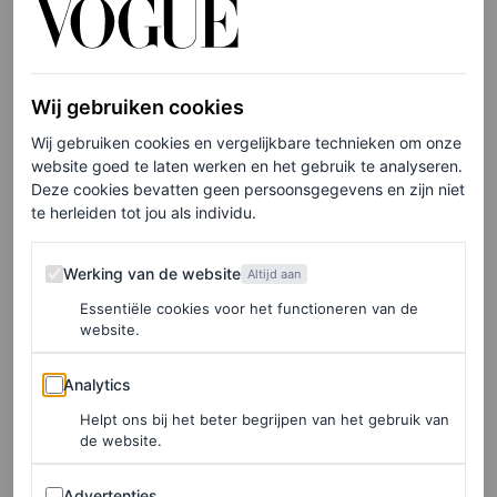
Millionaire
,” vertelt Depp. “Ik ben ook helemaal weg van
het verfijnde borduurwerk en de prachtige details – het is
simpelweg adembenemend.” Haar look werd
Wij gebruiken cookies
gecompleteerd met exclusieve juwelen van Chanel High
Wij gebruiken cookies en vergelijkbare technieken om onze
Jewelry, waaronder de Motif Russe-ketting en -armband,
website goed te laten werken en het gebruik te analyseren.
Deze cookies bevatten geen persoonsgegevens en zijn niet
beide vervaardigd uit 18-karaats witgoud en bezet met
te herleiden tot jou als individu.
diamanten.
Werking van de website
Werking van de website
Altijd aan
Essentiële cookies voor het functioneren van de
LEES OOK
website.
Iconische Marilyn Monroe-jurk beschadigd
nadat Kim Kardashian hem droeg naar het
Analytics
Analytics
Met Gala
Helpt ons bij het beter begrijpen van het gebruik van
MARJOLEIN VAN DEN BRAND
de website.
Advertenties
Advertenties