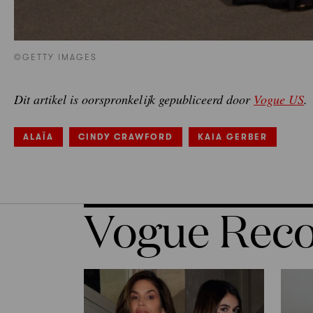
©GETTY IMAGES
Dit artikel is oorspronkelijk gepubliceerd door
Vogue US
.
ALAÏA
CINDY CRAWFORD
KAIA GERBER
Vogue Re