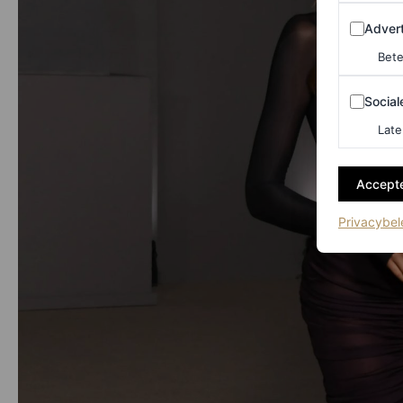
Adverten
Advert
Bete
Sociale m
Social
Late
Accepte
Privacybel