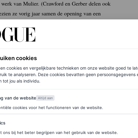
et werk van Mulier. (Crawford en Gerber delen ook
ezien ze vorig jaar samen de opening van een
ties supermodel
, met haar minimalistische styling
ruiken cookies
ken cookies en vergelijkbare technieken om onze website goed te la
ruik te analyseren. Deze cookies bevatten geen persoonsgegevens en
 tot jou als individu.
van de website
ng van de website
Altijd aan
ntiële cookies voor het functioneren van de website.
ics
t ons bij het beter begrijpen van het gebruik van de website.