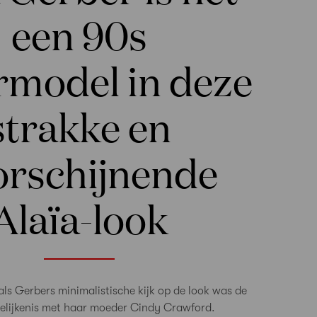
een 90s
rmodel in deze
strakke en
orschijnende
Alaïa-look
als Gerbers minimalistische kijk op de look was de
gelijkenis met haar moeder Cindy Crawford.