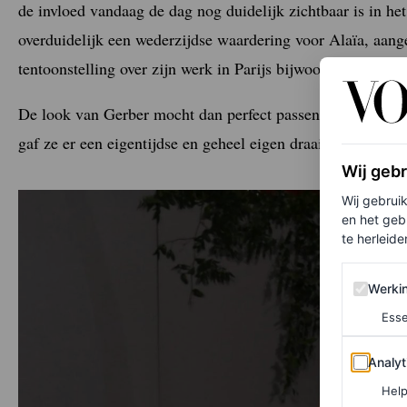
de invloed vandaag de dag nog duidelijk zichtbaar is in h
overduidelijk een wederzijdse waardering voor Alaïa, aang
tentoonstelling over zijn werk in Parijs bijwoonden.)
De look van Gerber mocht dan perfect passen bij een
nine
gaf ze er een eigentijdse en geheel eigen draai aan.
Wij geb
Wij gebrui
en het geb
te herleiden
Werking 
Werki
Esse
Analytics
Analyt
Help