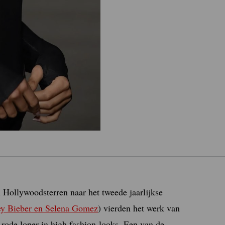
Hollywoodsterren naar het tweede jaarlijkse
ey Bieber en Selena Gomez
) vierden het werk van
rode loper in high fashion-looks. Een van de