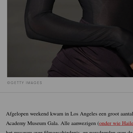
©GETTY IMAGES
Afgelopen weekend kwam in Los Angeles een groot aantal 
Academy Museum Gala. Alle aanwezigen (
onder wie Hail
het museum over filmgeschiedenis, en paradeerden over de 