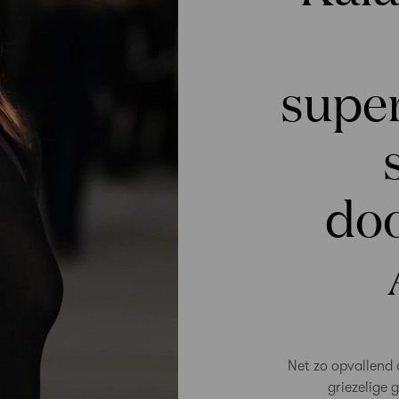
supe
do
Net zo opvallend 
griezelige 