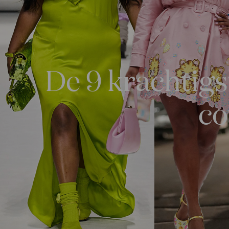
De 9 krachtig
co