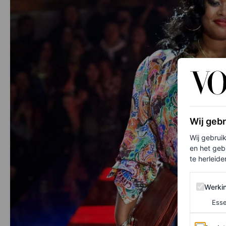
Wij geb
Wij gebrui
en het geb
te herleiden
Werking 
Werki
Esse
Analytics