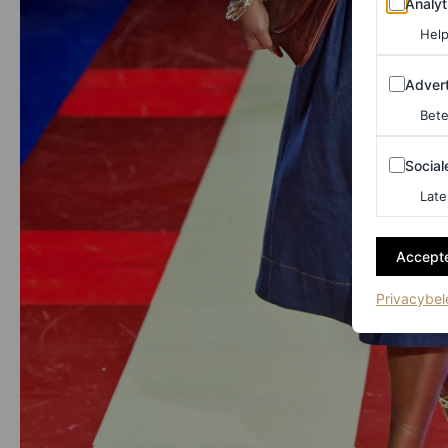
Analyt
Help
Adverten
Advert
Bete
Sociale m
Social
Late
Accepte
Privacybel