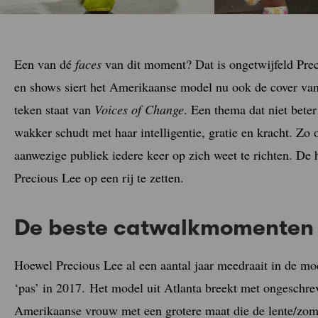
Een van dé
faces
van dit moment? Dat is ongetwijfeld Prec
en shows siert het Amerikaanse model nu ook de cover va
teken staat van
Voices of Change
. Een thema dat niet bete
wakker schudt met haar intelligentie, gratie en kracht. Zo
aanwezige publiek iedere keer op zich weet te richten. D
Precious Lee op een rij te zetten.
De beste catwalkmomenten 
Hoewel Precious Lee al een aantal jaar meedraait in de mo
‘pas’ in 2017. Het model uit Atlanta breekt met ongeschre
Amerikaanse vrouw met een grotere maat die de lente/zom