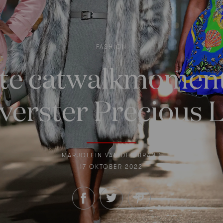
FASHION
ste catwalkmomen
verster Precious 
MARJOLEIN VAN DEN BRAND
17 OKTOBER 2022