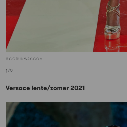
©GORUNWAY.COM
1
/9
Versace lente/zomer 2021