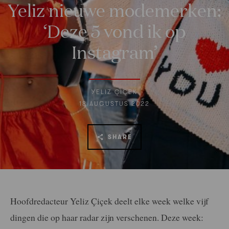
Yeliz nieuwe modemerken:
‘Deze 5 vond ik op
Instagram’
YELIZ ÇIÇEK
18 AUGUSTUS 2022
SHARE
Hoofdredacteur Yeliz Çiçek deelt elke week welke vijf
dingen die op haar radar zijn verschenen. Deze week: