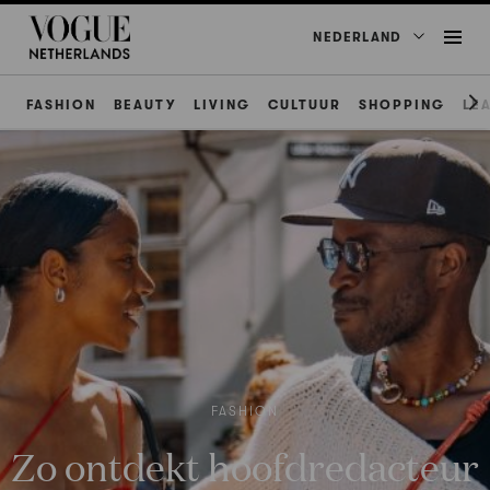
NEDERLAND
FASHION
BEAUTY
LIVING
CULTUUR
SHOPPING
LE
FASHION
Zo ontdekt hoofdredacteur