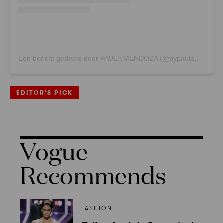
Een bericht gedeeld door PAULA MENDOZA (@bypaulamendoza)
EDITOR'S PICK
Vogue
Recommends
FASHION