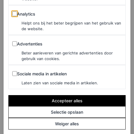
Analytics
Analytics
Helpt ons bij het beter begrijpen van het gebruik van
de website.
Advertenties
Advertenties
Een bericht gedeeld door ZAZI Vintage (@zazi.vintage)
Beter aanleveren van gerichte advertenties door
gebruik van cookies.
Stylein
Sociale media in artikelen
Sociale media in artikelen
Ja, gevonden op Instagram, maar voor diegenen die
Laten zien van sociale media in artikelen.
binnenkort naar Stockholm reizen is er sinds kort ook
een fysieke boetiek van het Zweedse
Stylein
. Wie op
Accepteer alles
zoek is naar dat Scandinavische
je ne sais quoi
zit bij
Selectie opslaan
Stylein goed.
Weiger alles