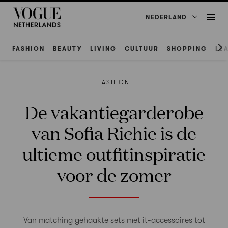
NEDERLAND
FASHION
BEAUTY
LIVING
CULTUUR
SHOPPING
LE
FASHION
De vakantiegarderobe
van Sofia Richie is de
ultieme outfitinspiratie
voor de zomer
Van matching gehaakte sets met it-accessoires tot