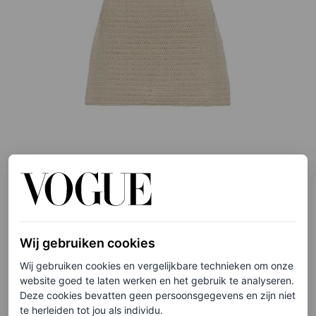
©MYTHERESA
Gehaakte minirok, € 1.100
Wij gebruiken cookies
HIER TE KOOP
Wij gebruiken cookies en vergelijkbare technieken om onze
website goed te laten werken en het gebruik te analyseren.
Deze cookies bevatten geen persoonsgegevens en zijn niet
Prada raffia tote bag
te herleiden tot jou als individu.