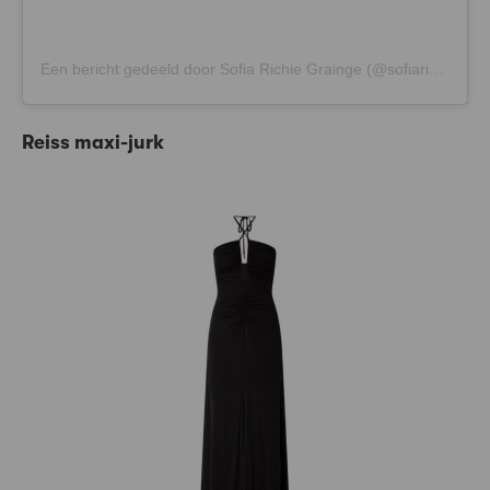
Een bericht gedeeld door Sofia Richie Grainge (@sofiarichiegrainge)
Reiss maxi-jurk