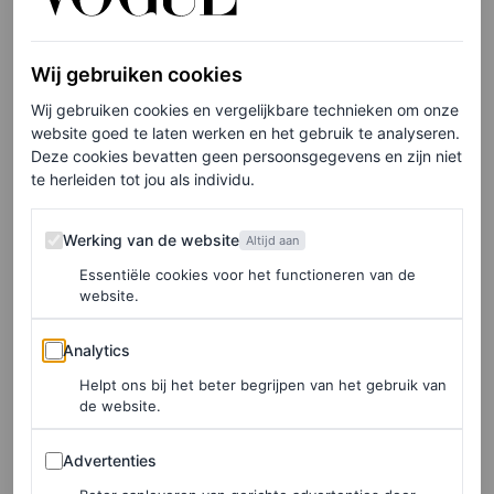
kleding waarin je niet stralend een podium beklimt, maar
in de luwte opereert. Die jou niet draagt, maar zich ten
Wij gebruiken cookies
dienste stelt van jouw doelen en ambities. Die je
Wij gebruiken cookies en vergelijkbare technieken om onze
beschermt tegen de elementen en waarin je als een ware
website goed te laten werken en het gebruik te analyseren.
Bear Grylls elk landschap aankunt: van toendra tot
Deze cookies bevatten geen persoonsgegevens en zijn niet
te herleiden tot jou als individu.
ijsvlakte en Biesbosch. Kleding met handige vakjes,
gadgets en clips, voor je waterfles, kompas of toch
Werking van de website
Werking van de website
Altijd aan
gewoon je telefoon. Waarin je je een kind van je tijd
Essentiële cookies voor het functioneren van de
voelt, bewust van de vele crises waarmee we momenteel
website.
te kampen hebben en waarin je je geen deel van het
Analytics
Analytics
probleem voelt, maar van de oplossing.
Helpt ons bij het beter begrijpen van het gebruik van
de website.
Grijs is dé trendkleur
Advertenties
Advertenties
Op de catwalk vertaalt zich dit allereerst naar letterlijk