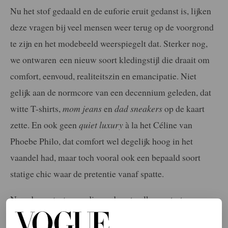
Nu het stof gedaald en de euforie eruit gedanst is, lijken
deze vragen bij veel mensen weer terug op de voorgrond
te zijn en het modebeeld weerspiegelt dat. Sterker nog,
we ontwaren
een nieuw soort kledingstijl die draait om
comfort, eenvoud, realiteitszin en emancipatie. Niet
gelijk aan de normcore van een decennium geleden, dat
witte T-shirts,
mom jeans
en
dad sneakers
op de kaart
zette. En ook geen
quiet luxury
à la het Céline van
Phoebe Philo, dat comfort wel degelijk hoog in het
vaandel had, maar toch vooral ook een bepaald soort
statige chic waar de pretentie vanaf spatte.
Nee, de
protest wear
die nu de catwalks en straten
overneemt heeft meer weg van grijzemuizenmode: