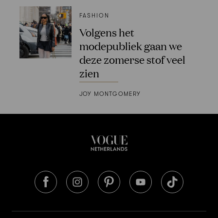
FASHION
Volgens het
modepubliek gaan we
deze zomerse stof veel
zien
JOY MONTGOMERY