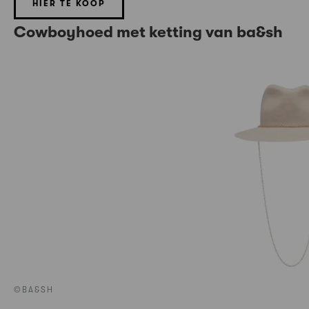
HIER TE KOOP
Cowboyhoed met ketting van ba&sh
©BA&SH