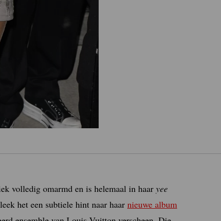
tiek volledig omarmd en is helemaal in haar
yee
leek het een subtiele hint naar haar
nieuwe album
eerd ensemble van Louis Vuitton verscheen. Die