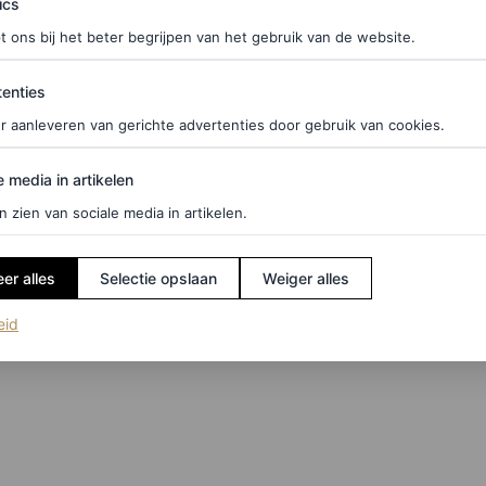
ics
t ons bij het beter begrijpen van het gebruik van de website.
ties
enties
r aanleveren van gerichte advertenties door gebruik van cookies.
edia in artikelen
e media in artikelen
n zien van sociale media in artikelen.
er alles
Selectie opslaan
Weiger alles
(opent in een nieuw tabblad)
eid