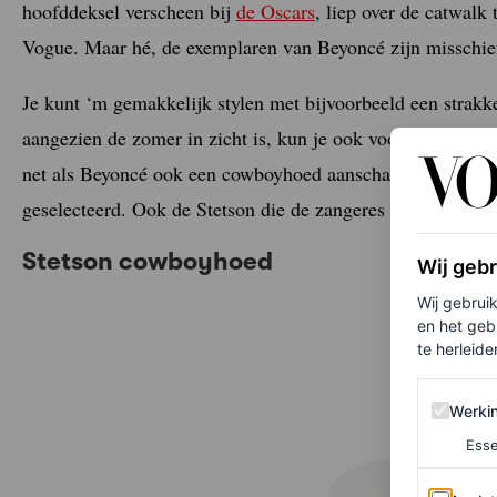
hoofddeksel verscheen bij
de Oscars
, liep over de catwalk 
Vogue. Maar hé, de exemplaren van Beyoncé zijn misschien
Je kunt ‘m gemakkelijk stylen met bijvoorbeeld een strakke
aangezien de zomer in zicht is, kun je ook voor een riete
net als Beyoncé ook een cowboyhoed aanschaffen? Shop hier
geselecteerd. Ook de Stetson die de zangeres bij de Grammy
Stetson cowboyhoed
Wij geb
Wij gebrui
en het geb
te herleiden
Werking 
Werki
Esse
Analytics