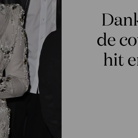
Dank
de c
hit e