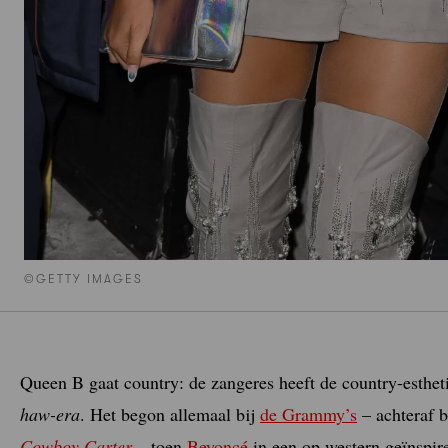
©GETTY IMAGES
Queen B gaat country: de zangeres heeft de country-esthe
haw-era
. Het begon allemaal bij
de Grammy’s
– achteraf b
Cowboy Carter
– toen
Beyoncé
in een op western geïnspir