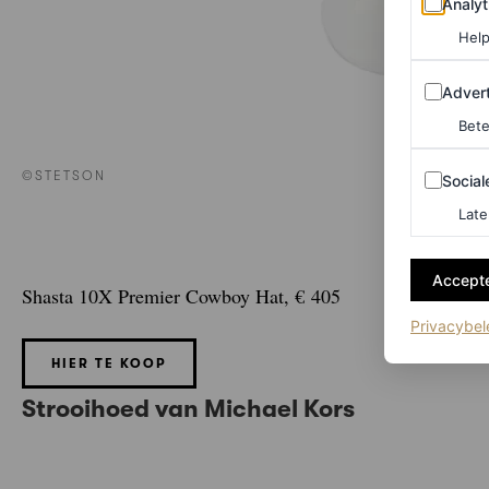
Analyt
Help
Adverten
Advert
Bete
Sociale m
©STETSON
Social
Late
Accepte
Shasta 10X Premier Cowboy Hat, € 405
Privacybel
HIER TE KOOP
Strooihoed van Michael Kors