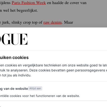
tijdens
Paris Fashion Week
en haalde de cover van
 wel het begeerlijkst.
 jurk, slinky crop top of
raw denim
. Maar
n exemplaar gaan boven je
bikini
of badpak. Wil je
onder een aantal die door de redactie zijn
’s droeg staat erbij.
ruiken cookies
ken cookies en vergelijkbare technieken om onze website goed te la
ruik te analyseren. Deze cookies bevatten geen persoonsgegevens en
 tot jou als individu.
van de website
ng van de website
Altijd aan
ntiële cookies voor het functioneren van de website.