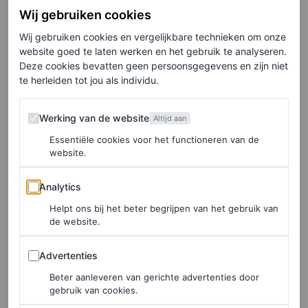
Wij gebruiken cookies
Wij gebruiken cookies en vergelijkbare technieken om onze
website goed te laten werken en het gebruik te analyseren.
Deze cookies bevatten geen persoonsgegevens en zijn niet
te herleiden tot jou als individu.
Werking van de website
Werking van de website
Altijd aan
Essentiële cookies voor het functioneren van de
©GETTY IMAGES
website.
Prada lente/zomer 1999
Analytics
Analytics
Kleding met spiegeltjes
Helpt ons bij het beter begrijpen van het gebruik van
de website.
Maar ook in nieuwe collecties zien we kleding met
Advertenties
Advertenties
spiegeltjes weer opduiken. Tanya Taylor bracht recent
Beter aanleveren van gerichte advertenties door
gebruik van cookies.
een collectie uit waarin een linnen jurk, een top en een