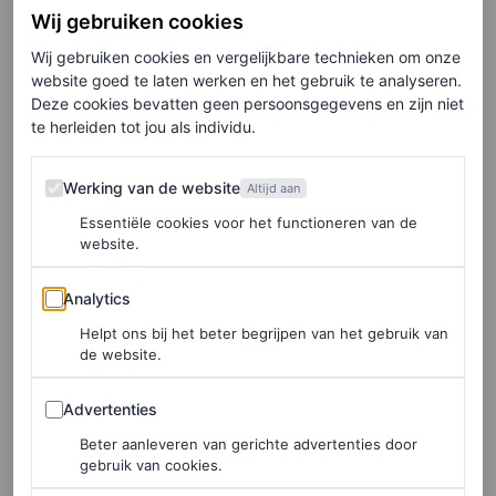
View this post on Instagram
Wij gebruiken cookies
Wij gebruiken cookies en vergelijkbare technieken om onze
website goed te laten werken en het gebruik te analyseren.
Deze cookies bevatten geen persoonsgegevens en zijn niet
te herleiden tot jou als individu.
Werking van de website
Werking van de website
Altijd aan
Essentiële cookies voor het functioneren van de
website.
Analytics
Analytics
A post shared by Emili Sindlev (@emilisindlev)
Helpt ons bij het beter begrijpen van het gebruik van
de website.
Advertenties
Advertenties
Beter aanleveren van gerichte advertenties door
gebruik van cookies.