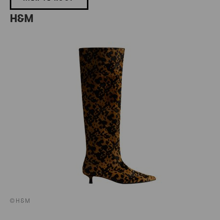
H&M
©H&M