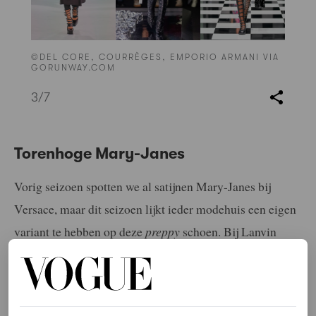
©DEL CORE, COURRÈGES, EMPORIO ARMANI VIA
GORUNWAY.COM
3
/7
Torenhoge Mary-Janes
Vorig seizoen spotten we al satijnen Mary-Janes bij
Versace, maar dit seizoen lijkt ieder modehuis een eigen
variant te hebben op deze
preppy
schoen. Bij Lanvin
krijgen ze kanten details, Valentino gaat volledig
Barbiecore
en Giambattista Valli kiest voor glitters. Eén
ding hebben deze Mary-Janes met elkaar gemeen: de