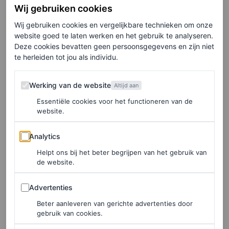
gigantische platform.
Wij gebruiken cookies
Wij gebruiken cookies en vergelijkbare technieken om onze
website goed te laten werken en het gebruik te analyseren.
Deze cookies bevatten geen persoonsgegevens en zijn niet
te herleiden tot jou als individu.
Werking van de website
Werking van de website
Altijd aan
Essentiële cookies voor het functioneren van de
website.
Analytics
Analytics
Helpt ons bij het beter begrijpen van het gebruik van
de website.
©LANVIN, VALENTINO, GIAMBATTISTA VALLI
Advertenties
4
/7
Advertenties
Beter aanleveren van gerichte advertenties door
gebruik van cookies.
Skate chic