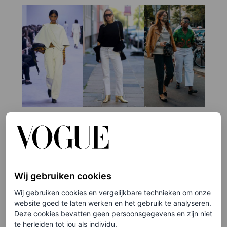
©JIL SANDER, ACIELLE STYLE DU MONDE
1
/3
Wij gebruiken cookies
70’s flared jeans
Wij gebruiken cookies en vergelijkbare technieken om onze
De denimtrend die sinds 2019 elk seizoen blijft
website goed te laten werken en het gebruik te analyseren.
Deze cookies bevatten geen persoonsgegevens en zijn niet
terugkomen, is de flared jeans uit de jaren zeventig.
te herleiden tot jou als individu.