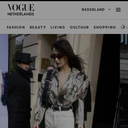
NEDERLAND
FASHION
BEAUTY
LIVING
CULTUUR
SHOPPING
LE
FASHION