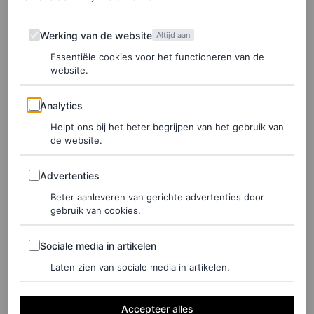
Draag ‘m met een
zomerse oversized blouse
zodat je ‘m
Werking van de website
zowel in je broek kunt stoppen als over je heupen heen
Werking van de website
Altijd aan
kunt dragen.
Essentiële cookies voor het functioneren van de
website.
Analytics
Analytics
Helpt ons bij het beter begrijpen van het gebruik van
de website.
Advertenties
Advertenties
Beter aanleveren van gerichte advertenties door
gebruik van cookies.
Sociale media in artikelen
Sociale media in artikelen
Laten zien van sociale media in artikelen.
©ANP, ACIELLE / STYLE DU MONDE
2
/3
Accepteer alles