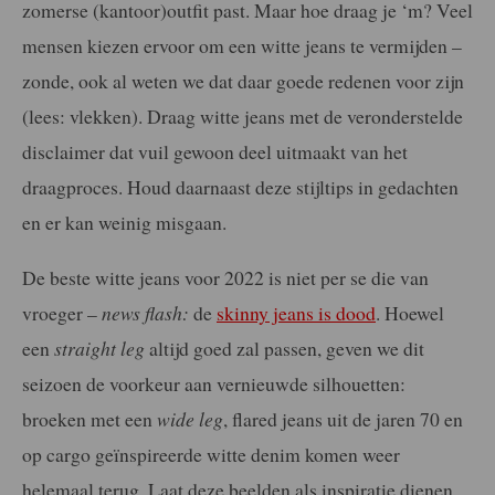
zomerse (kantoor)outfit past. Maar hoe draag je ‘m? Veel
mensen kiezen ervoor om een witte jeans te vermijden –
zonde, ook al weten we dat daar goede redenen voor zijn
(lees: vlekken). Draag witte jeans met de veronderstelde
disclaimer dat vuil gewoon deel uitmaakt van het
draagproces. Houd daarnaast deze stijltips in gedachten
en er kan weinig misgaan.
De beste witte jeans voor 2022 is niet per se die van
vroeger –
news flash:
de
skinny jeans is dood
. Hoewel
een
straight leg
altijd goed zal passen, geven we dit
seizoen de voorkeur aan vernieuwde silhouetten:
broeken met een
wide leg
, flared jeans uit de jaren 70 en
op cargo geïnspireerde witte denim komen weer
helemaal terug. Laat deze beelden als inspiratie dienen.