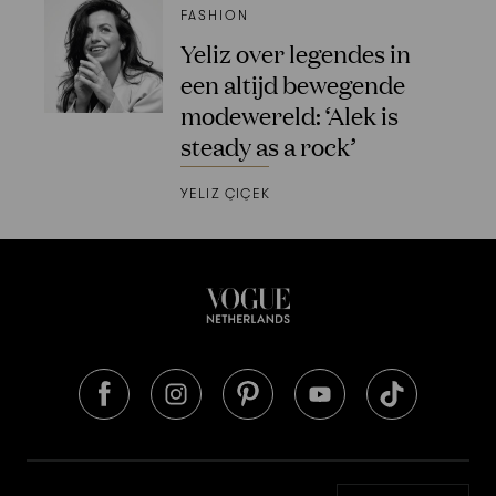
FASHION
Yeliz over legendes in
een altijd bewegende
modewereld: ‘Alek is
steady as a rock’
YELIZ ÇIÇEK