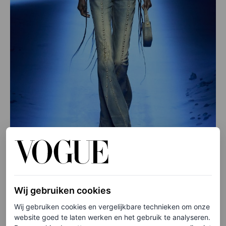
©SPOTLIGHT
Wij gebruiken cookies
Een look van Blumarine lente/zomer 2023.
Wij gebruiken cookies en vergelijkbare technieken om onze
Schikken en slikken
website goed te laten werken en het gebruik te analyseren.