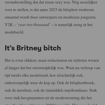
veronderstelling dat dat reuze sexy was. Nóg moeilijker
voor te stellen, is dat anno 2023 de bilspleet wederom
omarmd wordt door ontwerpers en modieuze jongeren.
Y2K –
‘year two thousand’
– is namelijk terug in het
modebeeld.
It’s Britney bitch
Het is even slikken, maar redacteuren en stylisten wisten
al langer dat het onvermijdelijk was. Want na verloop van
tijd steekt elke modetrend, hoe afzichtelijk ook,
onherroepelijk weer de kop op. Ook de bilspleetbroek,
ook de naveltrui, ook de (inmiddels nep)bontlaars. Stuk
voor stuk hoogtepunten uit de modestroming die het
straatbeeld rond het jaar 2000 bepaalde. Het was de tijd