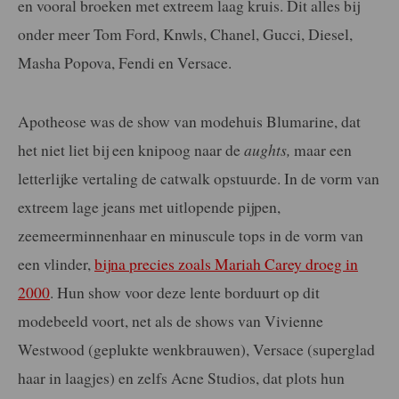
en vooral broeken met extreem laag kruis. Dit alles bij
onder meer Tom Ford, Knwls, Chanel, Gucci, Diesel,
Masha Popova, Fendi en Versace.
Apotheose was de show van modehuis Blumarine, dat
het niet liet bij een knipoog naar de
aughts,
maar een
letterlijke vertaling de catwalk opstuurde. In de vorm van
extreem lage jeans met uitlopende pijpen,
zeemeerminnenhaar en minuscule tops in de vorm van
een vlinder,
bijna precies zoals Mariah Carey droeg in
2000
. Hun show voor deze lente borduurt op dit
modebeeld voort, net als de shows van Vivienne
Westwood (geplukte wenkbrauwen), Versace (superglad
haar in laagjes) en zelfs Acne Studios, dat plots hun