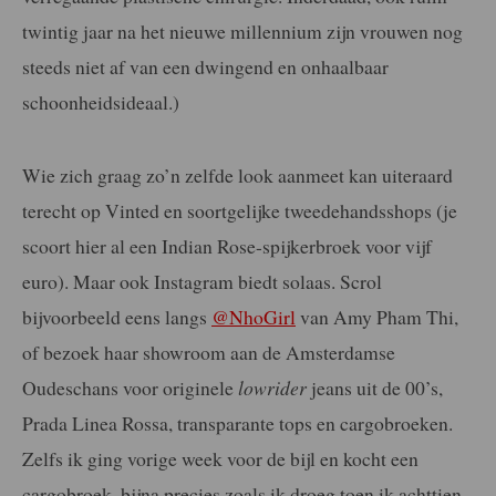
twintig jaar na het nieuwe millennium zijn vrouwen nog
steeds niet af van een dwingend en onhaalbaar
schoonheidsideaal.)
Wie zich graag zo’n zelfde look aanmeet kan uiteraard
terecht op Vinted en soortgelijke tweedehandsshops (je
scoort hier al een Indian Rose-spijkerbroek voor vijf
euro). Maar ook Instagram biedt solaas. Scrol
bijvoorbeeld eens langs
@NhoGirl
van Amy Pham Thi,
of bezoek haar showroom aan de Amsterdamse
Oudeschans voor originele
lowrider
jeans uit de 00’s,
Prada Linea Rossa, transparante tops en cargobroeken.
Zelfs ik ging vorige week voor de bijl en kocht een
cargobroek, bijna precies zoals ik droeg toen ik achttien