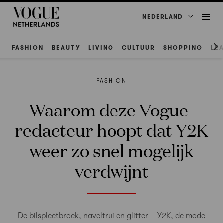
NEDERLAND
FASHION
BEAUTY
LIVING
CULTUUR
SHOPPING
LE
FASHION
Waarom deze Vogue-
redacteur hoopt dat Y2K
weer zo snel mogelijk
verdwijnt
De bilspleetbroek, naveltrui en glitter – Y2K, de mode