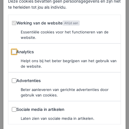
Deze cookies bevatten geen persoonsgegevens en zijn niet
te herleiden tot jou als individu.
Al met al waren de
early
2000’s een tijd van afzien. Niet
alleen omdat van vrouwen verwacht werd dat ze akkoord
Werking van de website
Werking van de website
Altijd aan
gingen met dagelijks fysiek ongemak door hun kleding,
Essentiële cookies voor het functioneren van de
website.
maar ook omdat we überhaupt geacht werden te slikken
en schikken. In dit tijdperk voor
#MeToo
bewogen
Analytics
Analytics
vrouwen zich als gladgeschoren kindvrouwtjes door de
Helpt ons bij het beter begrijpen van het gebruik van
de website.
wereld. Ruim voorzien van liploss en
metallic
oogschaduw, nauwelijks in staat om te bewegen, laat
Advertenties
Advertenties
staan stevig door te fietsen naar een zakelijke afspraak
Beter aanleveren van gerichte advertenties door
zonder hierbij uit hun outfit te vallen. Onderwijl immer
gebruik van cookies.
vriendelijk glimlachend, want dat was in die tijd nog heel
Sociale media in artikelen
Sociale media in artikelen
gewoon. Dat meisjes en vrouwen altijd maar moesten
Laten zien van sociale media in artikelen.
lachen. Hoezeer het leven ook tegenzat. Hoe hoog je