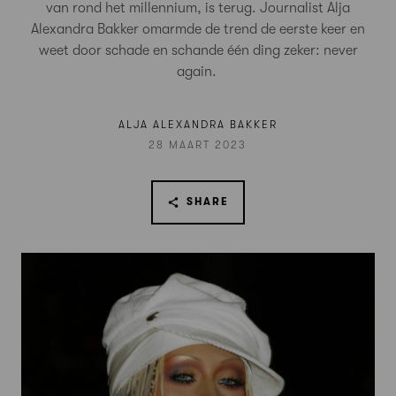
van rond het millennium, is terug. Journalist Alja
Alexandra Bakker omarmde de trend de eerste keer en
weet door schade en schande één ding zeker: never
again.
ALJA ALEXANDRA BAKKER
28 MAART 2023
SHARE