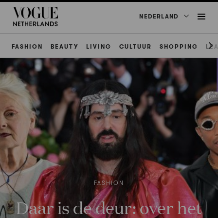
NEDERLAND
FASHION
BEAUTY
LIVING
CULTUUR
SHOPPING
LE
FASHION
Daar is de deur: over het