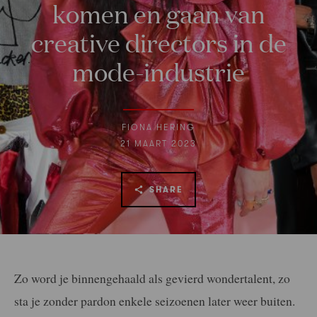
komen en gaan van
creative directors in de
mode-industrie
FIONA HERING
21 MAART 2023
SHARE
Zo word je binnengehaald als gevierd wondertalent, zo
sta je zonder pardon enkele seizoenen later weer buiten.