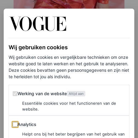
©GETTY IMAGES
3
/5
Wij gebruiken cookies
Wij gebruiken cookies en vergelijkbare technieken om onze
Alessandro Michele verlaat Gucci en wordt opgevolgd
website goed te laten werken en het gebruik te analyseren.
door Sabato De Sarno.
Deze cookies bevatten geen persoonsgegevens en zijn niet
te herleiden tot jou als individu.
Ik vraag me ook af of het merk nog wel kan
Werking van de website
terugschakelen naar een commerciëlere middenweg en
Werking van de website
Altijd aan
tegelijkertijd zijn cool kan behouden. LVMH en Kering,
Essentiële cookies voor het functioneren van de
website.
luxeconcerns die een groot deel van de merken bezitten
Analytics
en ongeduldig en vraatzuchtig zijn geworden in een
Analytics
poging de veeleisende moderne consument te blijven
Helpt ons bij het beter begrijpen van het gebruik van