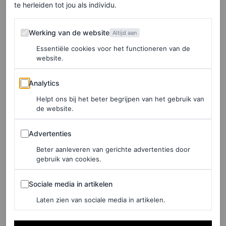
te herleiden tot jou als individu.
nauwe samenwerking met hem en ik ben ervan overtuigd
Werking van de website
dat hij de impact zal hebben die we nastreven in deze
Werking van de website
Altijd aan
volgende fase, ondersteund door onze getalenteerde en
Essentiële cookies voor het functioneren van de
website.
ervaren teams.”
Analytics
Analytics
Tisci’s aanstelling bij Burberry herenigde hem destijds
Helpt ons bij het beter begrijpen van het gebruik van
met de toenmalige CEO Marco Gobbetti, die dezelfde
de website.
rol vervulde bij Givenchy toen de ontwerper daar
Advertenties
Advertenties
werkzaam was. Onder zijn leiding gaf Tisci Burberry een
Beter aanleveren van gerichte advertenties door
internationale allure en trok hij opnieuw millennials en
gebruik van cookies.
Gen Z-fans aan. Gobbetti verliet Burberry echter in juni
Sociale media in artikelen
vorig jaar. (Hij werkt nu bij Ferragamo.) Akeroyd,
Sociale media in artikelen
voorheen werkzaam bij Versace, werd in oktober vorig
Laten zien van sociale media in artikelen.
jaar benoemd tot nieuwe CEO van Burberry en begon in