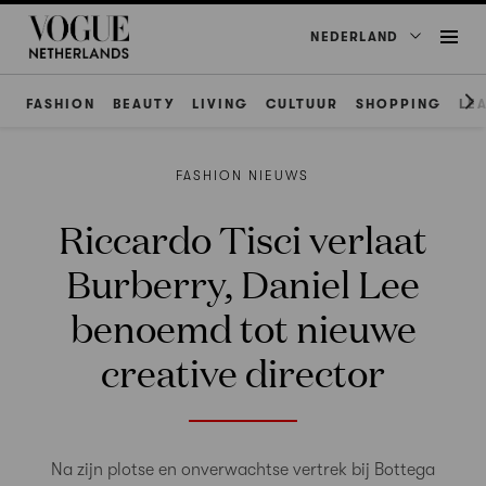
NEDERLAND
FASHION
BEAUTY
LIVING
CULTUUR
SHOPPING
LE
FASHION NIEUWS
Riccardo Tisci verlaat
Burberry, Daniel Lee
benoemd tot nieuwe
creative director
Na zijn plotse en onverwachtse vertrek bij Bottega