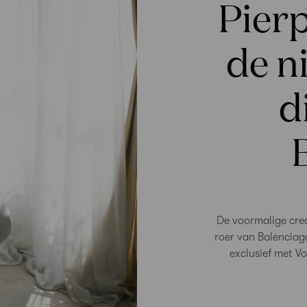
Pierp
de n
d
De voormalige crea
roer van Balenciag
exclusief met V