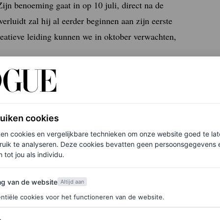
Zijn benoeming gaat in op 10 juli, direct na de
rluidt zal hij al eerder beginnen aan zijn eerste
creatieve leiding kunnen we in oktober verwachten,
ci
ruiken cookies
ken cookies en vergelijkbare technieken om onze website goed te la
ruik te analyseren. Deze cookies bevatten geen persoonsgegevens en
 tot jou als individu.
pers van dit moment. Zijn beheersing van haute
re maakten hem de ideale keuze voor het huis”, zei
van de website
ng van de website
Altijd aan
een verklaring gedeeld door het bedrijf.
ntiële cookies voor het functioneren van de website.