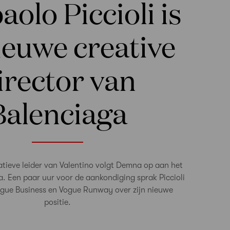
aolo Piccioli is
ieuwe creative
irector van
Balenciaga
tieve leider van Valentino volgt Demna op aan het
a. Een paar uur voor de aankondiging sprak Piccioli
ogue Business en Vogue Runway over zijn nieuwe
positie.