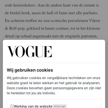
rode koeienletters. Aan de andere
kant van de ruimte is
de bridal-
hoek, naast de hall of fame met
alle parfums.
En achterin treffen we een iconische porseleinen Viktor
& Rolf-pop, gekleed in haute couture, tot in het kleinste
detail op schaal nagemaakt met de originele patronen,
stoffen en zelfs haar en make-up van de shows.
Elke week onze beste artikelen in je inbox?
Schrijf je hier in voor de Vogue-nieuwsbrief
Wij gebruiken cookies
Wij gebruiken cookies en vergelijkbare technieken om onze
website goed te laten werken en het gebruik te analyseren.
Deze cookies bevatten geen persoonsgegevens en zijn niet
Onbewuste geldingsdrang
te herleiden tot jou als individu.
Uit de lift stappen Viktor Horsting (56) en Rolf Snoeren
Werking van de website
Werking van de website
Altijd aan