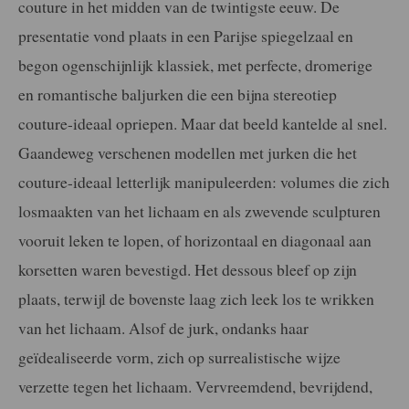
couture in het midden van de
twintigste eeuw. De
presentatie vond plaats in een
Parijse spiegelzaal en
begon ogenschijnlijk klas
siek, met perfecte, dromerige
en romantische bal
jurken die een bijna stereotiep
couture-ideaal
opriepen. Maar dat beeld kantelde al snel.
Gaan
deweg verschenen modellen met jurken die het
couture-ideaal letterlijk manipuleerden: volumes
die zich
losmaakten van het lichaam en als zwe
vende sculpturen
vooruit leken te lopen, of hori
zontaal en diagonaal aan
korsetten waren bevestigd.
Het dessous bleef op zijn
plaats, terwijl de boven
ste laag zich leek los te wrikken
van het lichaam.
Alsof de jurk, ondanks haar
geïdealiseerde vorm,
zich op surrealistische wijze
verzette tegen het
lichaam. Vervreemdend, bevrijdend,