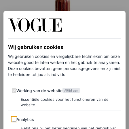
©SÉZANE
Wij gebruiken cookies
Wij gebruiken cookies en vergelijkbare technieken om onze
Lamp Traviata van geglazuurd keramiek, € 315
website goed te laten werken en het gebruik te analyseren.
Deze cookies bevatten geen persoonsgegevens en zijn niet
te herleiden tot jou als individu.
HIER TE KOOP
Werking van de website
Werking van de website
Altijd aan
Baobab
Essentiële cookies voor het functioneren van de
Kaarsenmerk Boabob heeft de lonten en het hart op de
website.
goede plaats zitten. De luxe creaties komen sowieso
Analytics
Analytics
allemaal in prachtige objecten, die ergens tussen een
Helpt ons bij het beter begrijpen van het gebruik van