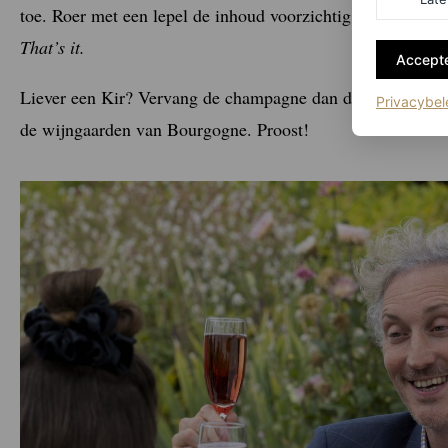
toe. Roer met een lepel de inhoud voorzichtig door elkaar.
That’s it.
Accepte
Liever een Kir? Vervang de champagne dan door Bourgogne 
Privacybel
de wijngaarden van Bourgogne. Proost!