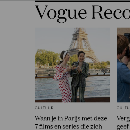
Vogue Re
CULTUUR
CULT
Waan je in Parijs met deze
Verge
7 films en series die zich
geef