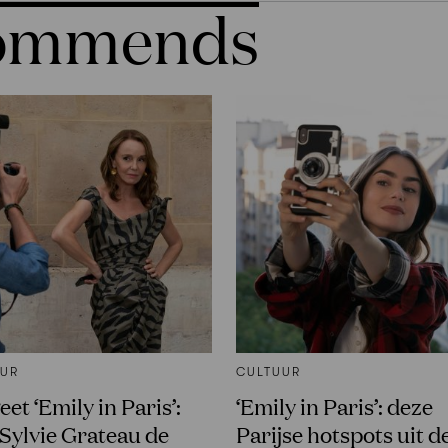
commends
UUR
CULTUUR
et ‘Emily in Paris’:
‘Emily in Paris’: deze
 Sylvie Grateau de
Parijse hotspots uit d