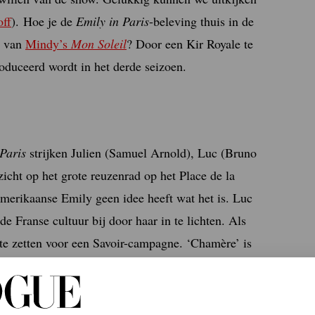
off
). Hoe je de
Emily in Paris
-beleving thuis in de
n van
Mindy’s
Mon Soleil
? Door een Kir Royale te
oduceerd wordt in het derde seizoen.
Paris
strijken Julien (Samuel Arnold), Luc (Bruno
zicht op het grote reuzenrad op het Place de la
merikaanse Emily geen idee heeft wat het is. Luc
de Franse cultuur bij door haar in te lichten. Als
 te zetten voor een Savoir-campagne. ‘Chamère’ is