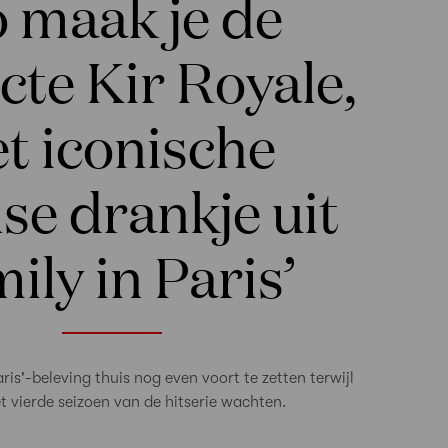
 maak je de
cte Kir Royale,
t iconische
se drankje uit
ily in Paris’
ris'-beleving thuis nog even voort te zetten terwijl
t vierde seizoen van de hitserie wachten.