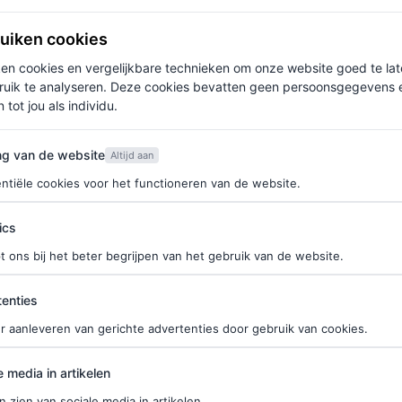
ruiken cookies
anse cocktail gemaakt van crème de cassis (een
ken cookies en vergelijkbare technieken om onze website goed te la
naar de Franse priester Felix Kir die van 1876 tot
ruik te analyseren. Deze cookies bevatten geen persoonsgegevens en
sy Netherlands, aan Vogue. “Felix Kir werd later
 tot jou als individu.
 deze drank te geven die als aperitief gedronken
van de website
ng van de website
Altijd aan
internationale bekendheid van de cocktail.” Bij een
ntiële cookies voor het functioneren van de website.
.
ics
t ons bij het beter begrijpen van het gebruik van de website.
ties
ndarische drankje slechts uit twee ingrediënten
enties
ren. Uiteraard willen we de beste van de beste, dus
r aanleveren van gerichte advertenties door gebruik van cookies.
 “Neem een mooi wijn glas. Schenk hier 20 ml
edia in artikelen
e media in artikelen
(
zoals de Brut Impérial van Moët & Chandon
) aan
n zien van sociale media in artikelen.