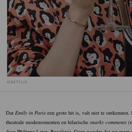
©NETFLIX
Dat
Emily in Paris
een grote hit is, valt niet te ontkennen.
theatrale modemomenten en hilarische
snarky
comments
(m
door Philippe Leroy-Beaulieu). Geen wonder dat we meer 