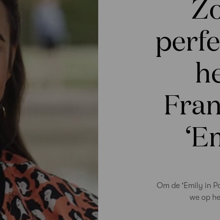
Zo
perfe
he
Fran
‘Em
Om de 'Emily in Pa
we op he