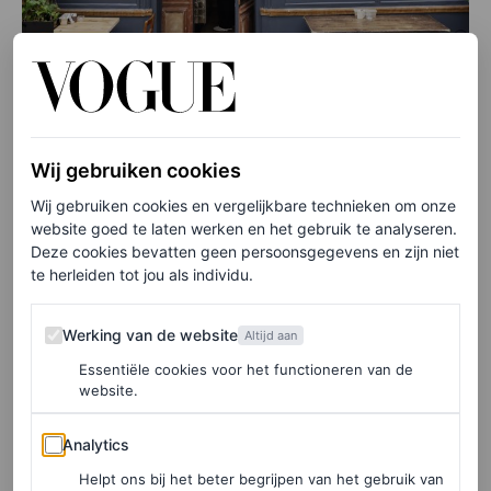
Wij gebruiken cookies
©BON APPETIT PARIS
Wij gebruiken cookies en vergelijkbare technieken om onze
Tapisserie
website goed te laten werken en het gebruik te analyseren.
Deze cookies bevatten geen persoonsgegevens en zijn niet
te herleiden tot jou als individu.
2. The Hood
Werking van de website
Hier wordt de hele dag door Aziatische streetfood
Werking van de website
Altijd aan
geserveerd. Niet missen: de kaya toast bij het ontbijt.
Essentiële cookies voor het functioneren van de
website.
Analytics
80 Rue Jean-Pierre Timbaud, 11e
Analytics
Helpt ons bij het beter begrijpen van het gebruik van