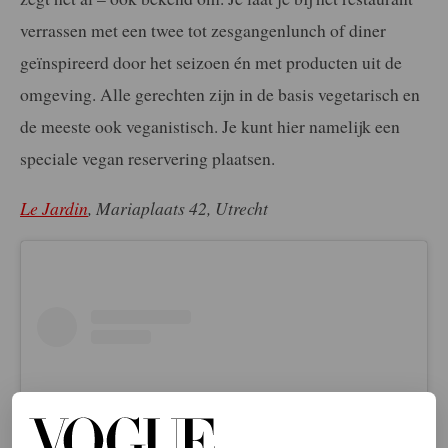
verrassen met een twee tot zesgangenlunch of diner
geïnspireerd door het seizoen én met producten uit de
omgeving. Alle gerechten zijn in de basis vegetarisch en
de meeste ook veganistisch. Je kunt hier namelijk een
speciale vegan reservering plaatsen.
Le Jardin
, Mariaplaats 42, Utrecht