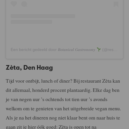
Een bericht gedeeld door 𝑩𝒐𝒕𝒂𝒏𝒊𝒄𝒂𝒍 𝑮𝒂𝒔𝒕𝒓𝒐𝒏𝒐𝒎𝒚
(@restaurantdenieuwewinkel)
Zèta, Den Haag
Tijd voor ontbijt, lunch of diner? Bij restaurant Zèta kan
dit allemaal, honderd procent plantaardig. Elke dag ben
je van negen uur ’s ochtends tot tien uur ’s avonds
welkom om te genieten van het uitgebreide vegan menu.
Als je na het dineren nog niet klaar bent om naar huis te
gaan zit je hier óók goed: Zèta is open tot na