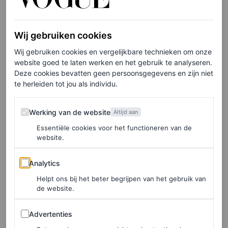
Wij gebruiken cookies
Wij gebruiken cookies en vergelijkbare technieken om onze
View this post on Instagram
website goed te laten werken en het gebruik te analyseren.
Deze cookies bevatten geen persoonsgegevens en zijn niet
te herleiden tot jou als individu.
Werking van de website
Werking van de website
Altijd aan
Essentiële cookies voor het functioneren van de
website.
Analytics
Analytics
Helpt ons bij het beter begrijpen van het gebruik van
de website.
A post shared by Le Jardin Utrecht
(@lejardinutrecht)
Advertenties
Advertenties