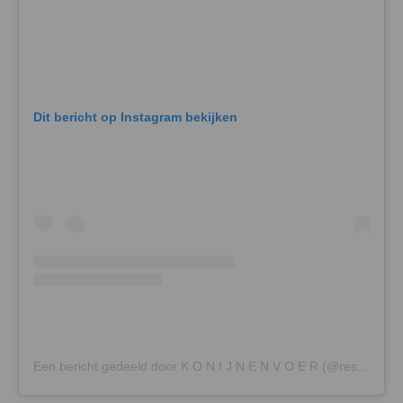
Dit bericht op Instagram bekijken
Een bericht gedeeld door K O N I J N E N V O E R (@restaurant.konijnenvoer)